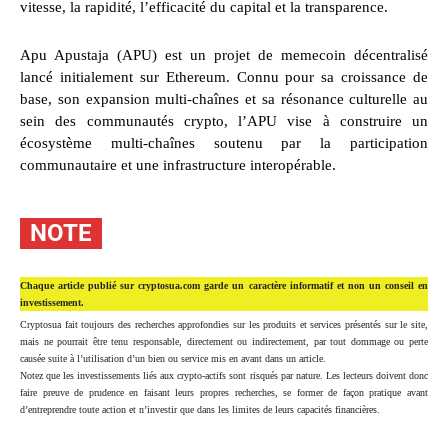
vitesse, la rapidité, l’efficacité du capital et la transparence.
Apu Apustaja (APU) est un projet de memecoin décentralisé
lancé initialement sur Ethereum. Connu pour sa croissance de
base, son expansion multi-chaînes et sa résonance culturelle au
sein des communautés crypto, l’APU vise à construire un
écosystème multi-chaînes soutenu par la participation
communautaire et une infrastructure interopérable.
NOTE
Chaque article publié sur cryptosua.com garde un caractère informatif et non un conseil en
investissement.
Cryptosua fait toujours des recherches approfondies sur les produits et services présentés sur le site,
mais ne pourrait être tenu responsable, directement ou indirectement, par tout dommage ou perte
causée suite à l’utilisation d’un bien ou service mis en avant dans un article.
Notez que les investissements liés aux crypto-actifs sont risqués par nature. Les lecteurs doivent donc
faire preuve de prudence en faisant leurs propres recherches, se former de façon pratique avant
d’entreprendre toute action et n’investir que dans les limites de leurs capacités financières.