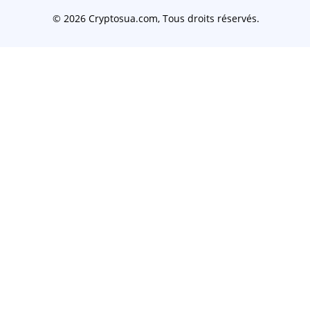
© 2026 Cryptosua.com, Tous droits réservés.
PERCEPTION ET USAGE DE LA CRYPTOMONNAIE AU BUR
Nous menons une étude stratégique pour comprendre le
au Burkina Faso. Nous vous assurons que vos réponses s
Elles serviront à une analyse économique pour favoriser l'
régulation au Burkina Faso. Merci pour votre temps de r
Participer au sondage