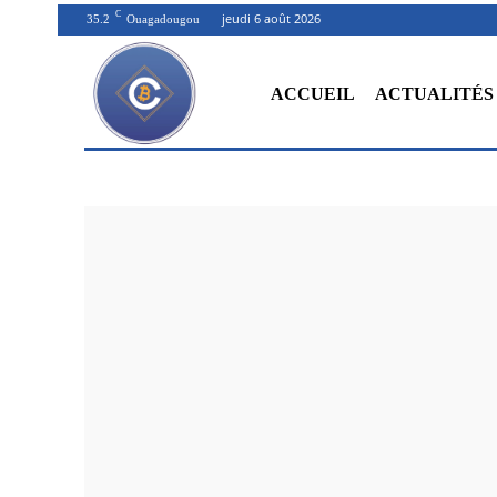
C
jeudi 6 août 2026
35.2
Ouagadougou
ACCUEIL
ACTUALITÉS