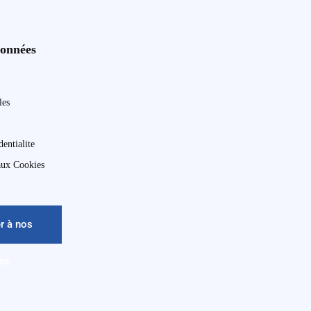
données
les
dentialite
 aux Cookies
r à nos
es