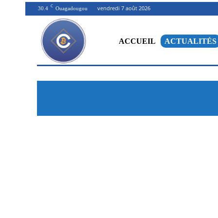
C
vendredi 7 août 2026
30.4
Ouagadougou
ACCUEIL
ACTUALITÉS