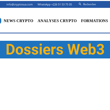
info@cryptosua.com
WhatsApp +226 51 53 75 05
Rechercher
NEWS CRYPTO
ANALYSES CRYPTO
FORMATIONS
Dossiers Web3
BLOCKCHAIN
CRYPTO
DEFI
ECONOMIE
EXCHANGES