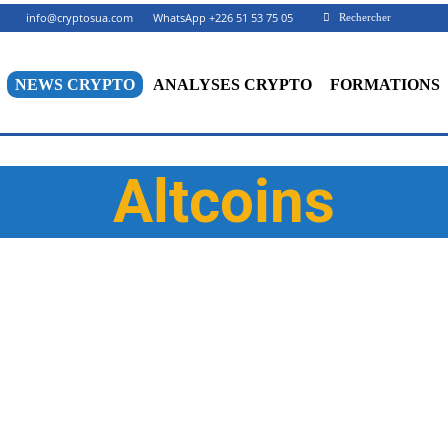
info@cryptosua.com
WhatsApp +226 51 53 75 05
Rechercher
NEWS CRYPTO
ANALYSES CRYPTO
FORMATIONS
Altcoins
BITCOIN
ETHEREUM
NEW TECH
NFT
OPINION
RW