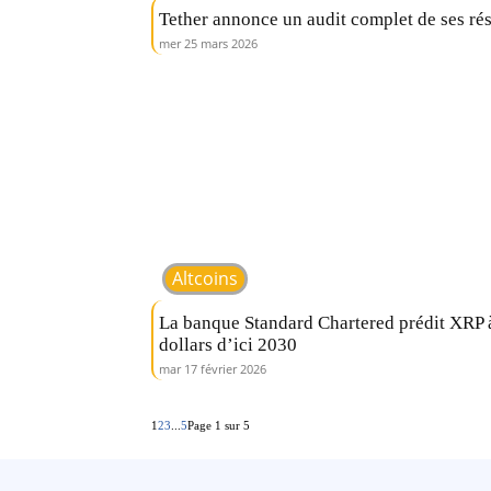
Tether annonce un audit complet de ses ré
mer 25 mars 2026
Altcoins
La banque Standard Chartered prédit XRP 
dollars d’ici 2030
mar 17 février 2026
1
2
3
...
5
Page 1 sur 5