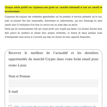
Chaque article publié sur cryptosua.com garde un caractère informatif et non un conseil en
investissement.
Cryptosua fait toujours des recherches approfondies sur les produits et services présentés sur le site,
mais ne pourrait être tenu responsable, directement ou indirectement, par tout dommage ou perte
causée suite à l’utilisation d’un bien ou service mis en avant dans un article.
Notez que les investissements liés aux crypto-actifs sont risqués par nature. Les lecteurs doivent donc
faire preuve de prudence en faisant leurs propres recherches, se former de façon pratique avant
d’entreprendre toute action et n’investir que dans les limites de leurs capacités financières.
Recevez le meilleur de l’actualité et les dernières
opportunités du marché Crypto dans votre boite email pour
rester à jour.
Nom et Prenom
E-mail