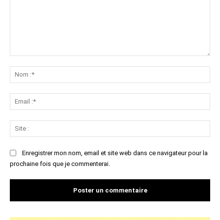
Commenter
:
No
:*
Ema
:*
Sit
:
Enregistrer mon nom, email et site web dans ce navigateur pour la
prochaine fois que je commenterai.