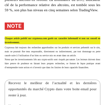
clé de la performance relative des altcoins, est tombée sous les
59 %, son plus bas niveau en cinq semaines selon TradingView.
NOTE
Chaque article publié sur cryptosua.com garde un caractère informatif et non un conseil en
investissement.
Cryptosua fait toujours des recherches approfondies sur les produits et services présentés sur le site,
mais ne pourrait être tenu responsable, directement ou indirectement, par tout dommage ou perte
causée suite à l’utilisation d’un bien ou service mis en avant dans un article.
Notez que les investissements liés aux crypto-actifs sont risqués par nature. Les lecteurs doivent donc
faire preuve de prudence en faisant leurs propres recherches, se former de façon pratique avant
d’entreprendre toute action et n’investir que dans les limites de leurs capacités financières.
Recevez le meilleur de l’actualité et les dernières
opportunités du marché Crypto dans votre boite email pour
rester à jour.