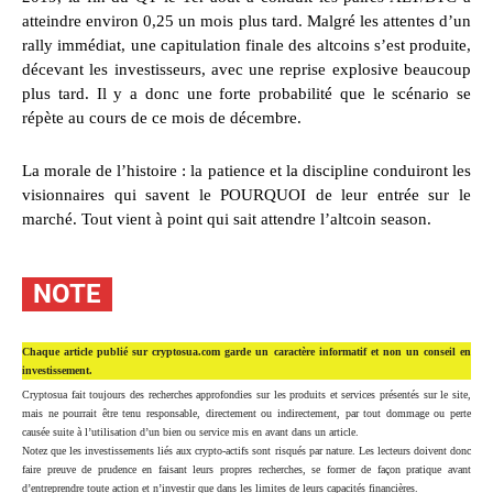
atteindre environ 0,25 un mois plus tard. Malgré les attentes d’un
rally immédiat, une capitulation finale des altcoins s’est produite,
décevant les investisseurs, avec une reprise explosive beaucoup
plus tard. Il y a donc une forte probabilité que le scénario se
répète au cours de ce mois de décembre.
La morale de l’histoire : la patience et la discipline conduiront les
visionnaires qui savent le POURQUOI de leur entrée sur le
marché. Tout vient à point qui sait attendre l’altcoin season.
NOTE
Chaque article publié sur cryptosua.com garde un caractère informatif et non un conseil en
investissement.
Cryptosua fait toujours des recherches approfondies sur les produits et services présentés sur le site,
mais ne pourrait être tenu responsable, directement ou indirectement, par tout dommage ou perte
causée suite à l’utilisation d’un bien ou service mis en avant dans un article.
Notez que les investissements liés aux crypto-actifs sont risqués par nature. Les lecteurs doivent donc
faire preuve de prudence en faisant leurs propres recherches, se former de façon pratique avant
d’entreprendre toute action et n’investir que dans les limites de leurs capacités financières.