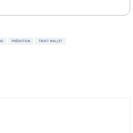
AD
PRÉDICTION
TRUST WALLET
X
WhatsApp
Telegram
Linkedin