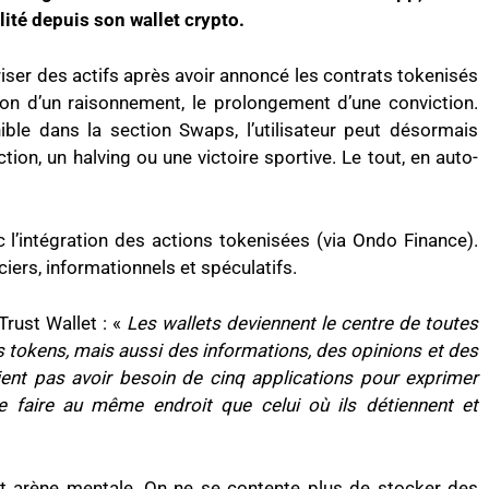
lité depuis son wallet crypto.
iser des actifs après avoir annoncé les contrats tokenisés
ion d’un raisonnement, le prolongement d’une conviction.
nible dans la section Swaps, l’utilisateur peut désormais
on, un halving ou une victoire sportive. Le tout, en auto-
 l’intégration des actions tokenisées (via Ondo Finance).
iers, informationnels et spéculatifs.
ust Wallet : «
Les wallets deviennent le centre de toutes
 tokens, mais aussi des informations, des opinions et des
aient pas avoir besoin de cinq applications pour exprimer
e faire au même endroit que celui où ils détiennent et
ait arène mentale. On ne se contente plus de stocker des