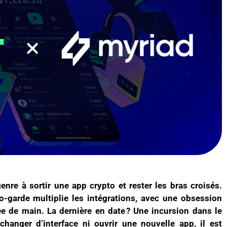
enre à sortir une app crypto et rester les bras croisés.
to-garde multiplie les intégrations, avec une obsession
rtée de main. La dernière en date ? Une incursion dans le
hanger d’interface ni ouvrir une nouvelle app, il est