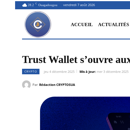
C
vendredi 7 août 2026
28.2
Ouagadougou
ACCUEIL
ACTUALITÉS
Trust Wallet s’ouvre aux
CRYPTO
jeu 4 décembre 2025
Mis à jour:
mer 3 décembre 2025
Par:
Rédaction CRYPTOSUA