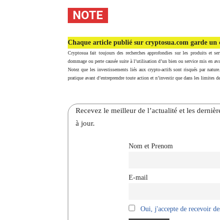
NOTE
Chaque article publié sur cryptosua.com garde un c
Cryptosua fait toujours des recherches approfondies sur les produits et ser
dommage ou perte causée suite à l’utilisation d’un bien ou service mis en ava
Notez que les investissements liés aux crypto-actifs sont risqués par nature
pratique avant d’entreprendre toute action et n’investir que dans les limites de
Recevez le meilleur de l’actualité et les dernie
à jour.
Nom et Prenom
E-mail
Oui, j'accepte de recevoir des