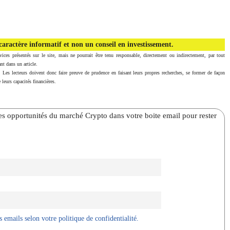
aractère informatif et non un conseil en investissement.
vices présentés sur le site, mais ne pourrait être tenu responsable, directement ou indirectement, par tout
nt dans un article.
. Les lecteurs doivent donc faire preuve de prudence en faisant leurs propres recherches, se former de façon
 leurs capacités financières.
̀res opportunités du marché Crypto dans votre boite email pour rester
 emails selon votre politique de confidentialité.