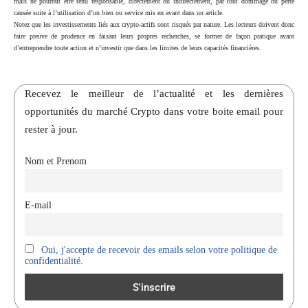
mais ne pourrait être tenu responsable, directement ou indirectement, par tout dommage ou perte
causée suite à l’utilisation d’un bien ou service mis en avant dans un article.
Notez que les investissements liés aux crypto-actifs sont risqués par nature. Les lecteurs doivent donc
faire preuve de prudence en faisant leurs propres recherches, se former de façon pratique avant
d’entreprendre toute action et n’investir que dans les limites de leurs capacités financières.
Recevez le meilleur de l’actualité et les dernières
opportunités du marché Crypto dans votre boite email pour
rester à jour.
Nom et Prenom
E-mail
Oui, j'accepte de recevoir des emails selon votre politique de
confidentialité.