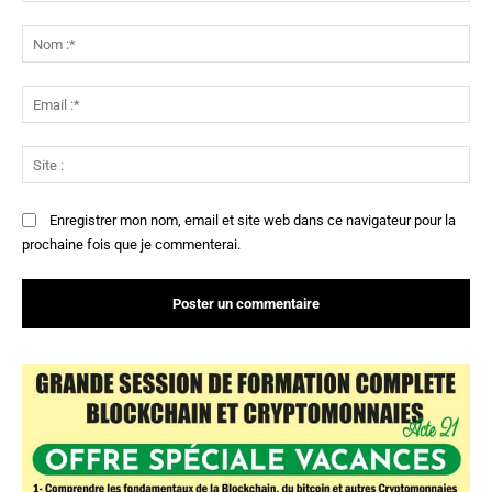
Commenter
:
No
:*
Ema
:*
Sit
:
Enregistrer mon nom, email et site web dans ce navigateur pour la
prochaine fois que je commenterai.