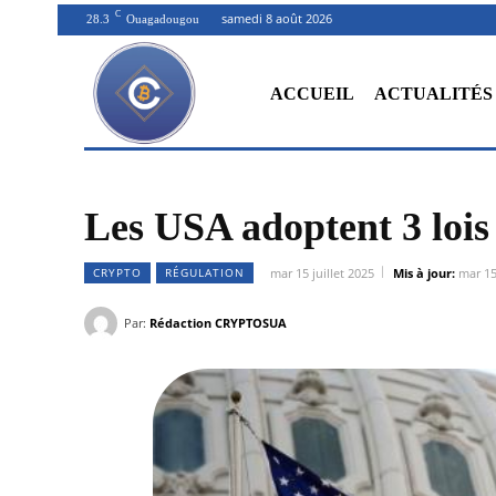
C
samedi 8 août 2026
28.3
Ouagadougou
ACCUEIL
ACTUALITÉS
Les USA adoptent 3 lois 
CRYPTO
RÉGULATION
mar 15 juillet 2025
Mis à jour:
mar 15
Par:
Rédaction CRYPTOSUA