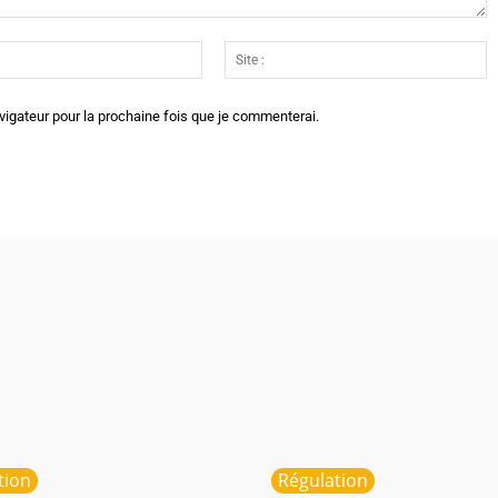
Email
Si
:*
:
vigateur pour la prochaine fois que je commenterai.
tion
Régulation