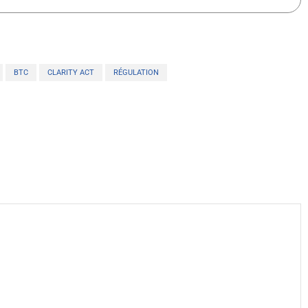
BTC
CLARITY ACT
RÉGULATION
X
WhatsApp
Telegram
Linkedin