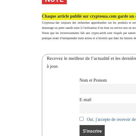
Chaque article publié sur cryptosua.com garde un c
Cryptosua fait toujours des recherches approfondies sur les produits et ser
dommage ou perte causée suite à l’utilisation d’un bien ou service mis en ava
Notez que les investissements liés aux crypto-actifs sont risqués par nature
pratique avant d’entreprendre toute action et n’investir que dans les limites de
Recevez le meilleur de l’actualité et les dernie
à jour.
Nom et Prenom
E-mail
Oui, j'accepte de recevoir des