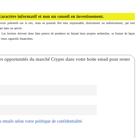
aractère informatif et non un conseil en investissement.
vices présentés sur le site, mais ne pourrait être tenu responsable, directement ou indirectement, par tout
nt dans un article.
. Les lecteurs doivent donc faire preuve de prudence en faisant leurs propres recherches, se former de façon
 leurs capacités financières.
̀res opportunités du marché Crypto dans votre boite email pour rester
 emails selon votre politique de confidentialité.