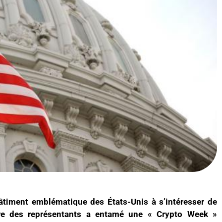
âtiment emblématique des États-Unis à s’intéresser de
re des représentants a entamé une « Crypto Week »