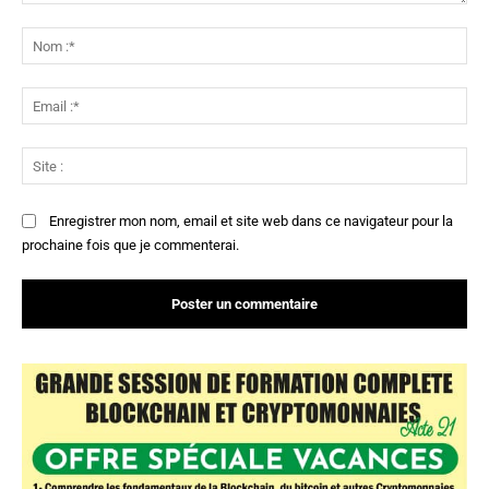
Commenter
:
No
:*
Ema
:*
Sit
:
Enregistrer mon nom, email et site web dans ce navigateur pour la
prochaine fois que je commenterai.