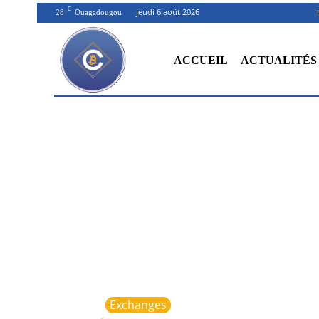
C
jeudi 6 août 2026
28
Ouagadougou
ACCUEIL
ACTUALITÉS
Exchanges