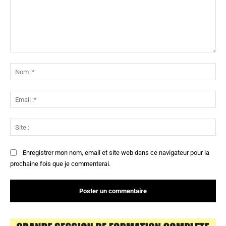
Commenter
:
No
:*
Ema
:*
Sit
:
Enregistrer mon nom, email et site web dans ce navigateur pour la
prochaine fois que je commenterai.