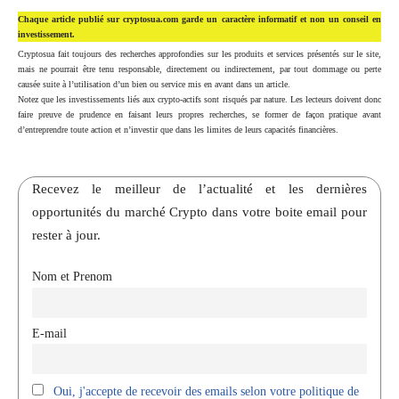
Chaque article publié sur cryptosua.com garde un caractère informatif et non un conseil en
investissement.
Cryptosua fait toujours des recherches approfondies sur les produits et services présentés sur le site,
mais ne pourrait être tenu responsable, directement ou indirectement, par tout dommage ou perte
causée suite à l’utilisation d’un bien ou service mis en avant dans un article.
Notez que les investissements liés aux crypto-actifs sont risqués par nature. Les lecteurs doivent donc
faire preuve de prudence en faisant leurs propres recherches, se former de façon pratique avant
d’entreprendre toute action et n’investir que dans les limites de leurs capacités financières.
Recevez le meilleur de l’actualité et les dernières
opportunités du marché Crypto dans votre boite email pour
rester à jour.
Nom et Prenom
E-mail
Oui, j'accepte de recevoir des emails selon votre politique de