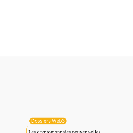
te
Dossiers Web3
Les cryptomonnaies peuvent-elles