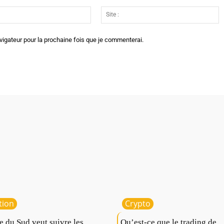
Email
Si
:*
:
vigateur pour la prochaine fois que je commenterai.
tion
Crypto
e du Sud veut suivre les
Qu’est-ce que le trading de