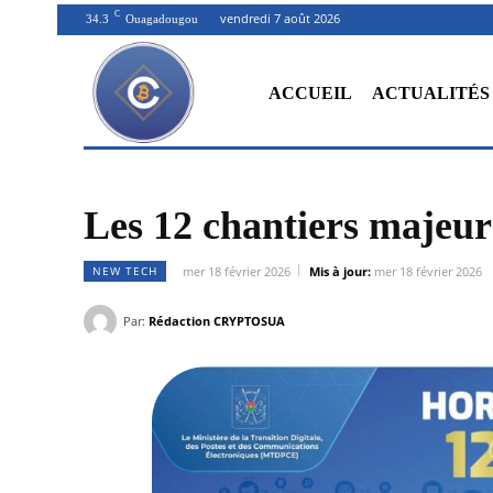
C
vendredi 7 août 2026
34.3
Ouagadougou
ACCUEIL
ACTUALITÉS
Les 12 chantiers majeur
NEW TECH
mer 18 février 2026
Mis à jour:
mer 18 février 2026
Par:
Rédaction CRYPTOSUA