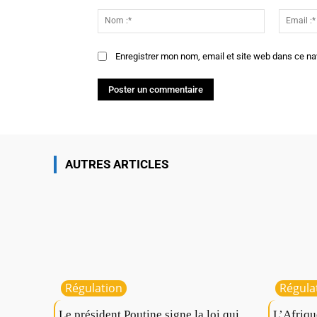
Commenter
:
Nom
:*
Enregistrer mon nom, email et site web dans ce na
AUTRES ARTICLES
Régulation
Régula
Le président Poutine signe la loi qui
L’Afriqu