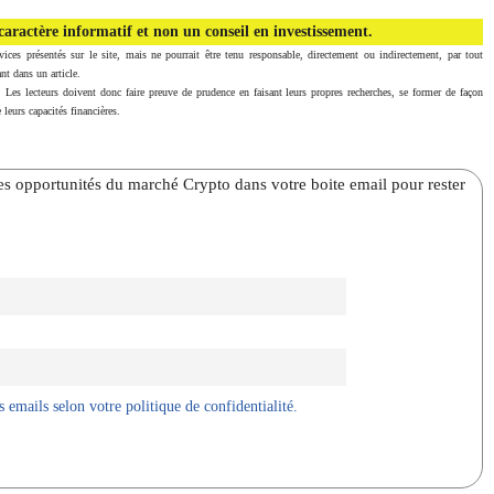
aractère informatif et non un conseil en investissement.
vices présentés sur le site, mais ne pourrait être tenu responsable, directement ou indirectement, par tout
nt dans un article.
. Les lecteurs doivent donc faire preuve de prudence en faisant leurs propres recherches, se former de façon
 leurs capacités financières.
̀res opportunités du marché Crypto dans votre boite email pour rester
 emails selon votre politique de confidentialité.