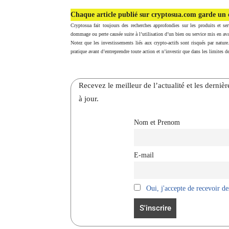
Chaque article publié sur cryptosua.com garde un c
Cryptosua fait toujours des recherches approfondies sur les produits et ser
dommage ou perte causée suite à l’utilisation d’un bien ou service mis en ava
Notez que les investissements liés aux crypto-actifs sont risqués par nature
pratique avant d’entreprendre toute action et n’investir que dans les limites de
Recevez le meilleur de l’actualité et les dernie
à jour.
Nom et Prenom
E-mail
Oui, j'accepte de recevoir des