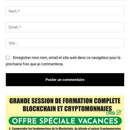
Commenter
:
No
:*
Ema
:*
Sit
:
Enregistrer mon nom, email et site web dans ce navigateur pour la
prochaine fois que je commenterai.