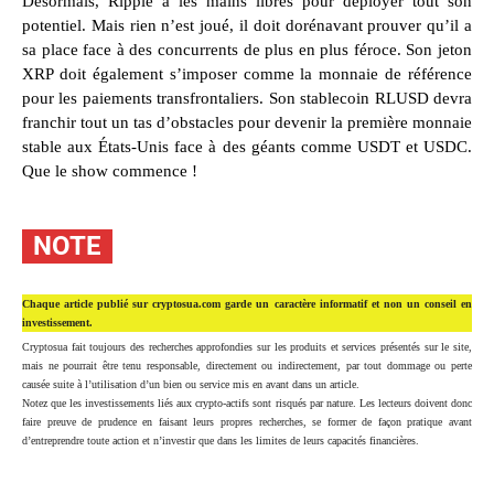
Désormais, Ripple a les mains libres pour déployer tout son
potentiel. Mais rien n’est joué, il doit dorénavant prouver qu’il a
sa place face à des concurrents de plus en plus féroce. Son jeton
XRP doit également s’imposer comme la monnaie de référence
pour les paiements transfrontaliers. Son stablecoin RLUSD devra
franchir tout un tas d’obstacles pour devenir la première monnaie
stable aux États-Unis face à des géants comme USDT et USDC.
Que le show commence !
NOTE
Chaque article publié sur cryptosua.com garde un caractère informatif et non un conseil en
investissement.
Cryptosua fait toujours des recherches approfondies sur les produits et services présentés sur le site,
mais ne pourrait être tenu responsable, directement ou indirectement, par tout dommage ou perte
causée suite à l’utilisation d’un bien ou service mis en avant dans un article.
Notez que les investissements liés aux crypto-actifs sont risqués par nature. Les lecteurs doivent donc
faire preuve de prudence en faisant leurs propres recherches, se former de façon pratique avant
d’entreprendre toute action et n’investir que dans les limites de leurs capacités financières.