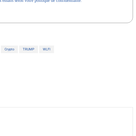
 emails selon votre politique de confidentialité.
Crypto
TRUMP
WLFI
X
WhatsApp
Telegram
Linkedin