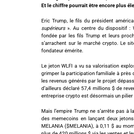
Et le chiffre pourrait être encore plus él
Eric Trump, le fils du président améric
supérieurs
». Au centre du dispositif : 
fondée par les fils Trump et leurs pro
s’arrachent sur le marché crypto. Le s
fondateur émérite.
Le jeton WLFI a vu sa valorisation explo
grimper la participation familiale à près 
les revenus générés par le projet dépas
d’ailleurs déclaré 57,4 millions $ de rev
entreprise crypto est désormais un pilier
Mais l’empire Trump ne s’arrête pas à la
des memecoins en lançant deux jetons 
MELANIA ($MELANIA), à 0,11 $ au moment 
plus de 420 millions $ via les ventes et le