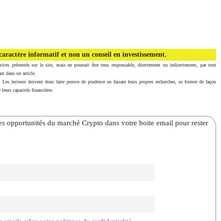
aractère informatif et non un conseil en investissement.
vices présentés sur le site, mais ne pourrait être tenu responsable, directement ou indirectement, par tout
nt dans un article.
. Les lecteurs doivent donc faire preuve de prudence en faisant leurs propres recherches, se former de façon
 leurs capacités financières.
̀res opportunités du marché Crypto dans votre boite email pour rester