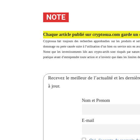
NOTE
Chaque article publié sur cryptosua.com garde un c
Cryptosua fait toujours des recherches approfondies sur les produits et ser
dommage ou perte causée suite à l’utilisation d’un bien ou service mis en ava
Notez que les investissements liés aux crypto-actifs sont risqués par nature
pratique avant d’entreprendre toute action et n’investir que dans les limites de
Recevez le meilleur de l’actualité et les dernie
à jour.
Nom et Prenom
E-mail