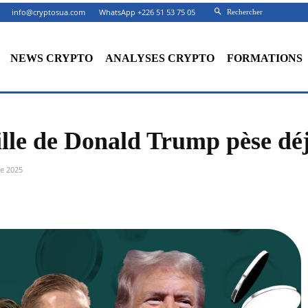
info@cryptosua.com
WhatsApp +226 51 53 75 05
Rechercher
NEWS CRYPTO
ANALYSES CRYPTO
FORMATIONS
lle de Donald Trump pèse déj
re 2025
Facebook
X
Partager