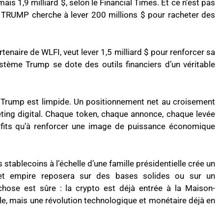
is 1,9 milliard $, selon le Financial Times. Et ce n’est pas
n TRUMP cherche à lever 200 millions $ pour racheter des
enaire de WLFI, veut lever 1,5 milliard $ pour renforcer sa
ystème Trump se dote des outils financiers d’un véritable
lan Trump est limpide. Un positionnement net au croisement
keting digital. Chaque token, chaque annonce, chaque levée
ofits qu’à renforcer une image de puissance économique
 stablecoins à l’échelle d’une famille présidentielle crée un
cet empire reposera sur des bases solides ou sur un
hose est sûre : la crypto est déjà entrée à la Maison-
tyle, mais une révolution technologique et monétaire déjà en