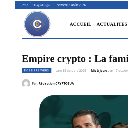
C
samedi 8 août 2026
29.3
Ouagadougou
ACCUEIL
ACTUALITÉS
Empire crypto : La fami
DOSSIERS WEB3
sam 18 octobre 2025
Mis à jour:
ven 17 octob
Par:
Rédaction CRYPTOSUA