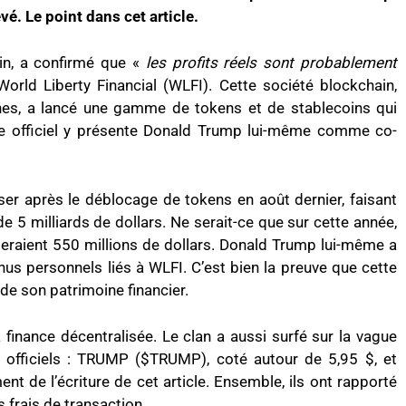
evé. Le point dans cet article.
ain, a confirmé que «
les profits réels sont probablement
World Liberty Financial (WLFI). Cette société blockchain,
ches, a lancé une gamme de tokens et de stablecoins qui
ite officiel y présente Donald Trump lui-même comme co-
ser après le déblocage de tokens en août dernier, faisant
de 5 milliards de dollars. Ne serait-ce que sur cette année,
seraient 550 millions de dollars. Donald Trump lui-même a
enus personnels liés à WLFI. C’est bien la preuve que cette
 de son patrimoine financier.
 finance décentralisée. Le clan a aussi surfé sur la vague
officiels : TRUMP ($TRUMP), coté autour de 5,95 $, et
de l’écriture de cet article. Ensemble, ils ont rapporté
s frais de transaction.