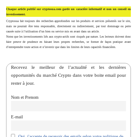
Chaque article publié sur cryptosua.com garde un caractère informatif et non un conseil en
investissement.
Cryptosua fait toujours des recherches approfondies sur les produits et services présentés sur le site,
mais ne pourrait être tenu responsable, directement ou indirectement, par tout dommage ou perte
causée suite à l’utilisation d’un bien ou service mis en avant dans un article.
Notez que les investissements liés aux crypto-actifs sont risqués par nature. Les lecteurs doivent donc
faire preuve de prudence en faisant leurs propres recherches, se former de façon pratique avant
d’entreprendre toute action et n’investir que dans les limites de leurs capacités financières.
Recevez le meilleur de l’actualité et les dernières
opportunités du marché Crypto dans votre boite email pour
rester à jour.
Nom et Prenom
E-mail
Oui, j'accepte de recevoir des emails selon votre politique de