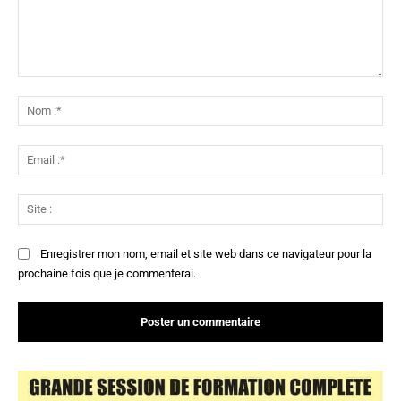
Commenter
:
No
:*
Ema
:*
Sit
:
Enregistrer mon nom, email et site web dans ce navigateur pour la
prochaine fois que je commenterai.