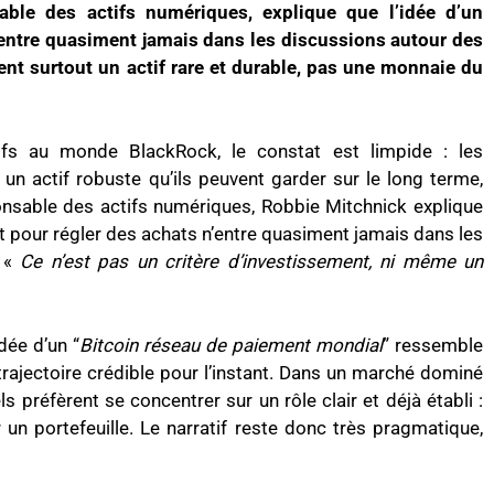
able des actifs numériques, explique que l’idée d’un
n’entre quasiment jamais dans les discussions autour des
hent surtout un actif rare et durable, pas une monnaie du
tifs au monde BlackRock, le constat est limpide : les
 un actif robuste qu’ils peuvent garder sur le long terme,
onsable des actifs numériques, Robbie Mitchnick explique
out pour régler des achats n’entre quasiment jamais dans les
: «
Ce n’est pas un critère d’investissement, ni même un
dée d’un “
Bitcoin réseau de paiement mondial
” ressemble
trajectoire crédible pour l’instant. Dans un marché dominé
ls préfèrent se concentrer sur un rôle clair et déjà établi :
ier un portefeuille. Le narratif reste donc très pragmatique,