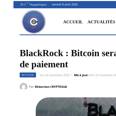
C
samedi 8 août 2026
29.3
Ouagadougou
ACCUEIL
ACTUALITÉS
BlackRock : Bitcoin ser
de paiement
BITCOIN
lun 24 novembre 2025
Mis à jour:
dim 23 novembre 2
Par:
Rédaction CRYPTOSUA