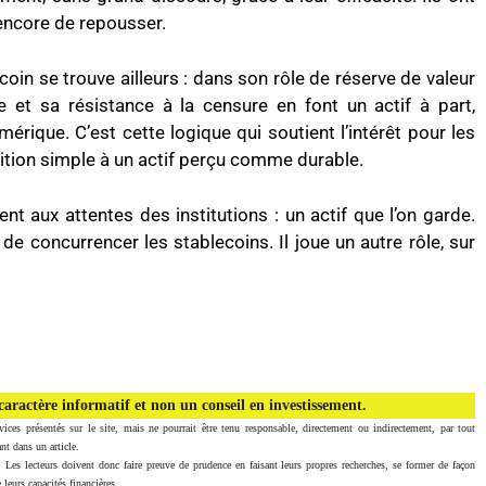
 encore de repousser.
coin se trouve ailleurs : dans son rôle de réserve de valeur
 et sa résistance à la censure en font un actif à part,
érique. C’est cette logique qui soutient l’intérêt pour les
sition simple à un actif perçu comme durable.
 aux attentes des institutions : un actif que l’on garde.
 de concurrencer les stablecoins. Il joue un autre rôle, sur
aractère informatif et non un conseil en investissement.
vices présentés sur le site, mais ne pourrait être tenu responsable, directement ou indirectement, par tout
nt dans un article.
. Les lecteurs doivent donc faire preuve de prudence en faisant leurs propres recherches, se former de façon
 leurs capacités financières.