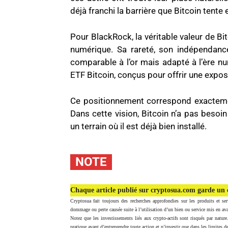
déjà franchi la barrière que Bitcoin tente
Pour BlackRock, la véritable valeur de Bit
numérique. Sa rareté, son indépendance
comparable à l’or mais adapté à l’ère num
ETF Bitcoin, conçus pour offrir une expo
Ce positionnement correspond exactement
Dans cette vision, Bitcoin n’a pas besoin
un terrain où il est déjà bien installé.
NOTE
Chaque article publié sur cryptosua.com garde un c
Cryptosua fait toujours des recherches approfondies sur les produits et ser
dommage ou perte causée suite à l’utilisation d’un bien ou service mis en ava
Notez que les investissements liés aux crypto-actifs sont risqués par nature
pratique avant d’entreprendre toute action et n’investir que dans les limites de