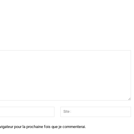
X
WhatsApp
Telegram
Linkedin
Email
Si
:*
:
vigateur pour la prochaine fois que je commenterai.