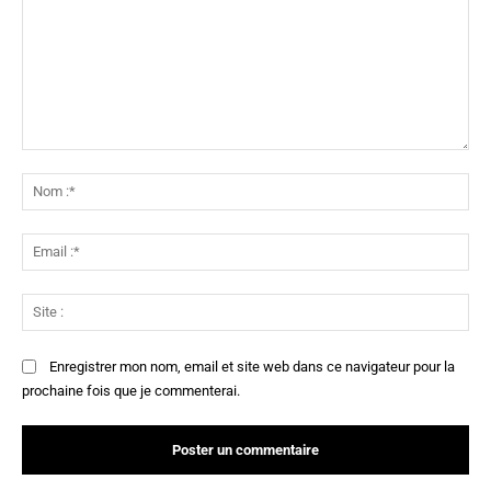
Commenter
:
No
:*
Ema
:*
Sit
:
Enregistrer mon nom, email et site web dans ce navigateur pour la
prochaine fois que je commenterai.