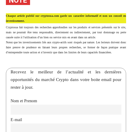
NOTE
Chaque article publié sur cryptosua.com garde un caractère informatif et non un conseil en
investissement.
Cryptosua fait toujours des recherches approfondies sur les produits et services présentés sur le site,
mais ne pourrait être tenu responsable, directement ou indirectement, par tout dommage ou perte
causée suite à l’utilisation d’un bien ou service mis en avant dans un article.
Notez que les investissements liés aux crypto-actifs sont risqués par nature. Les lecteurs doivent donc
faire preuve de prudence en faisant leurs propres recherches, se former de façon pratique avant
d’entreprendre toute action et n’investir que dans les limites de leurs capacités financières.
Recevez le meilleur de l’actualité et les dernières
opportunités du marché Crypto dans votre boite email pour
rester à jour.
Nom et Prenom
E-mail