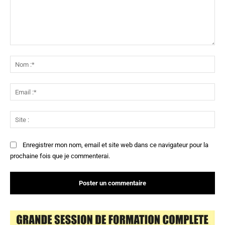
Commenter
:
No
:*
Ema
:*
Sit
:
Enregistrer mon nom, email et site web dans ce navigateur pour la
prochaine fois que je commenterai.