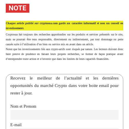
NOTE
Chaque article publié sur cryptosua.com garde un caractère informatif et non un conseil en
investissement.
Cryptosua fait toujours des recherches approfondies sur les produits et services présentés sur le site,
mais ne pourrait être tenu responsable, directement ou indirectement, par tout dommage ou perte
causée suite à l’utilisation d’un bien ou service mis en avant dans un article.
Notez que les investissements liés aux crypto-actifs sont risqués par nature. Les lecteurs doivent donc
faire preuve de prudence en faisant leurs propres recherches, se former de façon pratique avant
d’entreprendre toute action et n’investir que dans les limites de leurs capacités financières.
Recevez le meilleur de l’actualité et les dernières
opportunités du marché Crypto dans votre boite email pour
rester à jour.
Nom et Prenom
E-mail