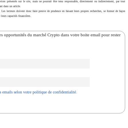
vices présentés sur le site, mais ne pourrait être tenu responsable, directement ou indirectement, par tout
nt dans un article.
. Les lecteurs doivent donc faire preuve de prudence en faisant leurs propres recherches, se former de façon
 leurs capacités financières.
̀res opportunités du marché Crypto dans votre boite email pour rester
 emails selon votre politique de confidentialité.