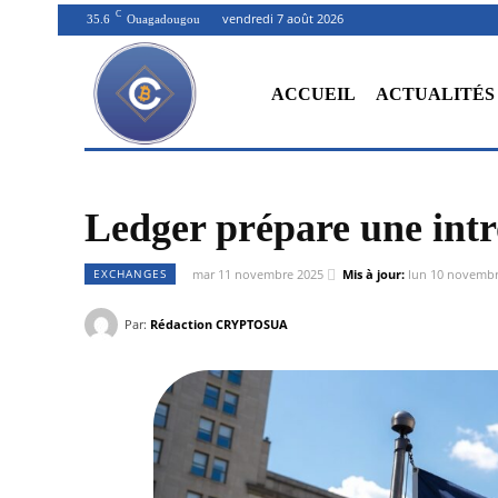
C
vendredi 7 août 2026
35.6
Ouagadougou
ACCUEIL
ACTUALITÉS
Ledger prépare une intr
EXCHANGES
mar 11 novembre 2025
Mis à jour:
lun 10 novembr
Par:
Rédaction CRYPTOSUA