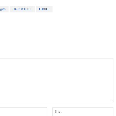
ypto
HARD WALLET
LEDGER
X
WhatsApp
Telegram
Linkedin
Email
Si
:*
: