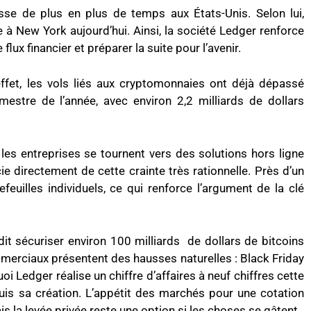
se de plus en plus de temps aux États-Unis. Selon lui,
e à New York aujourd’hui. Ainsi, la société Ledger renforce
lux financier et préparer la suite pour l’avenir.
fet, les vols liés aux cryptomonnaies ont déjà dépassé
mestre de l’année, avec environ 2,2 milliards de dollars
les entreprises se tournent vers des solutions hors ligne
ie directement de cette crainte très rationnelle. Près d’un
feuilles individuels, ce qui renforce l’argument de la clé
dit sécuriser environ 100 milliards de dollars de bitcoins
mmerciaux présentent des hausses naturelles : Black Friday
oi Ledger réalise un chiffre d’affaires à neuf chiffres cette
uis sa création. L’appétit des marchés pour une cotation
s la levée privée reste une option si les choses se gâtent.