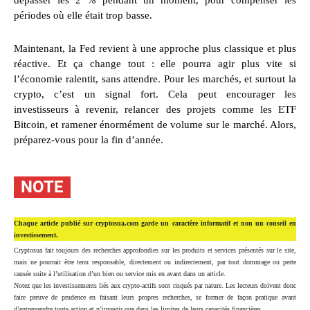
dépasser les 2 % pendant un moment, pour compenser les
périodes où elle était trop basse.
Maintenant, la Fed revient à une approche plus classique et plus
réactive. Et ça change tout : elle pourra agir plus vite si
l’économie ralentit, sans attendre. Pour les marchés, et surtout la
crypto, c’est un signal fort. Cela peut encourager les
investisseurs à revenir, relancer des projets comme les ETF
Bitcoin, et ramener énormément de volume sur le marché. Alors,
préparez-vous pour la fin d’année.
NOTE
Chaque article publié sur cryptosua.com garde un caractère informatif et non un conseil en
investissement.
Cryptosua fait toujours des recherches approfondies sur les produits et services présentés sur le site,
mais ne pourrait être tenu responsable, directement ou indirectement, par tout dommage ou perte
causée suite à l’utilisation d’un bien ou service mis en avant dans un article.
Notez que les investissements liés aux crypto-actifs sont risqués par nature. Les lecteurs doivent donc
faire preuve de prudence en faisant leurs propres recherches, se former de façon pratique avant
d’entreprendre toute action et n’investir que dans les limites de leurs capacités financières.