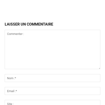
LAISSER UN COMMENTAIRE
Commenter
:
No
:*
Ema
:*
Sit