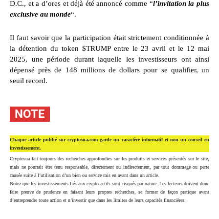
D.C., et a d’ores et déjà été annoncé comme “
l’invitation la plus
exclusive au monde
“.
Il faut savoir que la participation était strictement conditionnée à
la détention du token $TRUMP entre le 23 avril et le 12 mai
2025, une période durant laquelle les investisseurs ont ainsi
dépensé près de 148 millions de dollars pour se qualifier, un
seuil record.
NOTE
Chaque article publié sur cryptosua.com garde un caractère informatif et non un conseil en
investissement.
Cryptosua fait toujours des recherches approfondies sur les produits et services présentés sur le site,
mais ne pourrait être tenu responsable, directement ou indirectement, par tout dommage ou perte
causée suite à l’utilisation d’un bien ou service mis en avant dans un article.
Notez que les investissements liés aux crypto-actifs sont risqués par nature. Les lecteurs doivent donc
faire preuve de prudence en faisant leurs propres recherches, se former de façon pratique avant
d’entreprendre toute action et n’investir que dans les limites de leurs capacités financières.