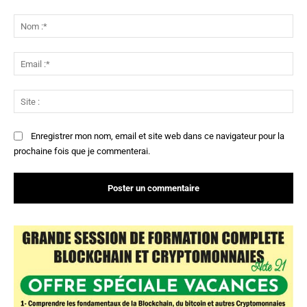
Commenter
:
No
:*
Ema
:*
Sit
:
Enregistrer mon nom, email et site web dans ce navigateur pour la
prochaine fois que je commenterai.