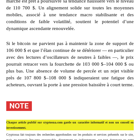
marché est prêt à poursuivre sa tendance haussière vers le niveau
de 110 700 $. Un alignement solide sur toutes les moyennes
mobiles, associé à une tendance macro stabilisante et des
conditions de faible volatilité, soutient le potentiel d’une
dynamique ascendante renouvelée.
Si le bitcoin ne parvient pas à maintenir la zone de support de
106 000 $ et que l’élan continue de se détériorer — en particulier
avec des lectures d’oscillateurs de neutres à faibles —, le prix
pourrait retracer vers la fourchette de 103 000 $–104 000 $ ou
plus bas. Une absence de volume de percée et un rejet visible
près de 107 800 $–108 000 $ indiqueraient une fatigue des
acheteurs, ouvrant la porte à une pression baissière à court terme.
NOTE
Chaque article publié sur cryptosua.com garde un caractère informatif et non un conseil en
investissement.
Cryptosua fait toujours des recherches approfondies sur les produits et services présentés sur le site,
mais ne pourrait être tenu responsable, directement ou indirectement, par tout dommage ou perte