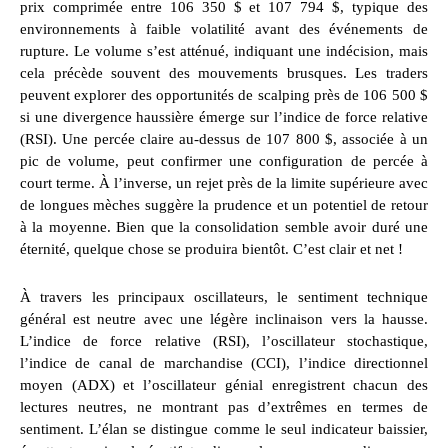
prix comprimée entre 106 350 $ et 107 794 $, typique des
environnements à faible volatilité avant des événements de
rupture. Le volume s’est atténué, indiquant une indécision, mais
cela précède souvent des mouvements brusques. Les traders
peuvent explorer des opportunités de scalping près de 106 500 $
si une divergence haussière émerge sur l’indice de force relative
(RSI). Une percée claire au-dessus de 107 800 $, associée à un
pic de volume, peut confirmer une configuration de percée à
court terme. À l’inverse, un rejet près de la limite supérieure avec
de longues mèches suggère la prudence et un potentiel de retour
à la moyenne. Bien que la consolidation semble avoir duré une
éternité, quelque chose se produira bientôt. C’est clair et net !
À travers les principaux oscillateurs, le sentiment technique
général est neutre avec une légère inclinaison vers la hausse.
L’indice de force relative (RSI), l’oscillateur stochastique,
l’indice de canal de marchandise (CCI), l’indice directionnel
moyen (ADX) et l’oscillateur génial enregistrent chacun des
lectures neutres, ne montrant pas d’extrêmes en termes de
sentiment. L’élan se distingue comme le seul indicateur baissier,