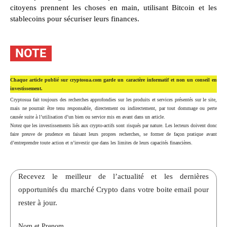
citoyens prennent les choses en main, utilisant Bitcoin et les
stablecoins pour sécuriser leurs finances.
NOTE
Chaque article publié sur cryptosua.com garde un caractère informatif et non un conseil en
investissement.
Cryptosua fait toujours des recherches approfondies sur les produits et services présentés sur le site,
mais ne pourrait être tenu responsable, directement ou indirectement, par tout dommage ou perte
causée suite à l’utilisation d’un bien ou service mis en avant dans un article.
Notez que les investissements liés aux crypto-actifs sont risqués par nature. Les lecteurs doivent donc
faire preuve de prudence en faisant leurs propres recherches, se former de façon pratique avant
d’entreprendre toute action et n’investir que dans les limites de leurs capacités financières.
Recevez le meilleur de l’actualité et les dernières
opportunités du marché Crypto dans votre boite email pour
rester à jour.
Nom et Prenom