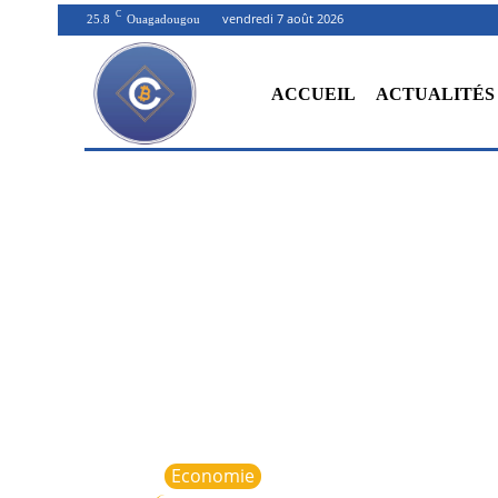
C
vendredi 7 août 2026
25.8
Ouagadougou
ACCUEIL
ACTUALITÉS
Economie