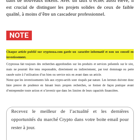
dans de nouveaux tokens. Avec un taux d’échec aussi élevé, il
est crucial de distinguer les projets solides de ceux de faible
qualité, à moins d’être un cascadeur professionnel.
NOTE
Chaque article publié sur cryptosua.com garde un caractère informatif et non un conseil en
investissement.
Cryptosua fait toujours des recherches approfondies sur les produits et services présentés sur le site,
mais ne pourrait être tenu responsable, directement ou indirectement, par tout dommage ou perte
causée suite à l’utilisation d’un bien ou service mis en avant dans un article.
Notez que les investissements liés aux crypto-actifs sont risqués par nature. Les lecteurs doivent donc
faire preuve de prudence en faisant leurs propres recherches, se former de façon pratique avant
d’entreprendre toute action et n’investir que dans les limites de leurs capacités financières.
Recevez le meilleur de l’actualité et les dernières
opportunités du marché Crypto dans votre boite email pour
rester à jour.