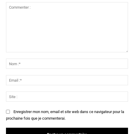
Commenter
:
No
:*
Ema
:*
Sit
:
Enregistrer mon nom, email et site web dans ce navigateur pour la
prochaine fois que je commenterai.