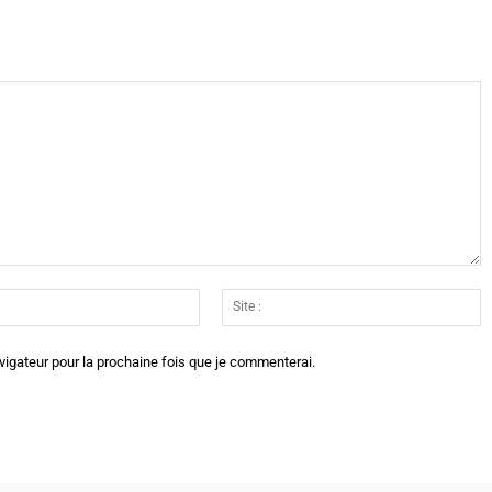
Email
Si
:*
:
vigateur pour la prochaine fois que je commenterai.