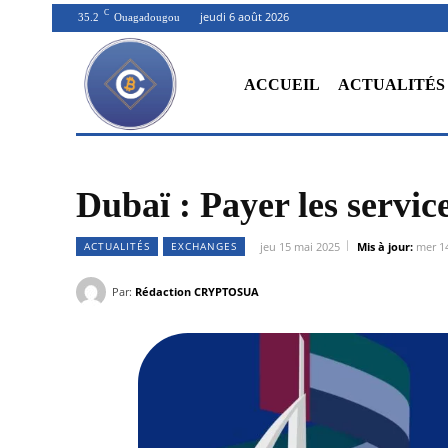
C
jeudi 6 août 2026
35.2
Ouagadougou
ACCUEIL
ACTUALITÉS
Dubaï : Payer les servic
ACTUALITÉS
EXCHANGES
jeu 15 mai 2025
Mis à jour:
mer 1
Par:
Rédaction CRYPTOSUA