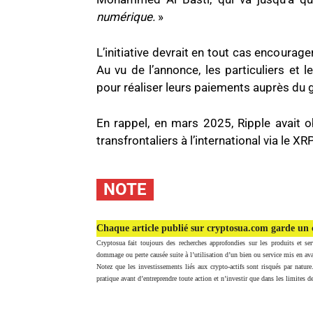
numérique.
»
L’initiative devrait en tout cas encoura
Au vu de l’annonce, les particuliers et 
pour réaliser leurs paiements auprès du
En rappel, en mars 2025, Ripple avait 
transfrontaliers à l’international via le XR
NOTE
Chaque article publié sur cryptosua.com garde un c
Cryptosua fait toujours des recherches approfondies sur les produits et ser
dommage ou perte causée suite à l’utilisation d’un bien ou service mis en ava
Notez que les investissements liés aux crypto-actifs sont risqués par nature
pratique avant d’entreprendre toute action et n’investir que dans les limites de