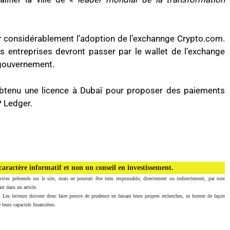
ger considérablement l’adoption de l’exchannge Crypto.com.
les entreprises devront passer par le wallet de l’exchange
 gouvernement.
obtenu une licence à Dubaï pour proposer des paiements
P Ledger.
aractère informatif et non un conseil en investissement.
vices présentés sur le site, mais ne pourrait être tenu responsable, directement ou indirectement, par tout
nt dans un article.
. Les lecteurs doivent donc faire preuve de prudence en faisant leurs propres recherches, se former de façon
 leurs capacités financières.