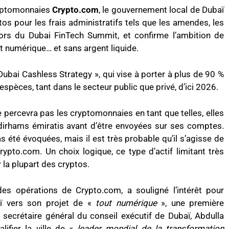
ryptomonnaies
Crypto.com
, le gouvernement local de Dubaï
os pour les frais administratifs tels que les amendes, les
 lors du Dubai FinTech Summit, et confirme l’ambition de
t numérique… et sans argent liquide.
 « Dubai Cashless Strategy », qui vise à porter à plus de 90 %
espèces, tant dans le secteur public que privé, d’ici 2026.
percevra pas les cryptomonnaies en tant que telles, elles
irhams émiratis avant d’être envoyées sur ses comptes.
 été évoquées, mais il est très probable qu’il s’agisse de
pto.com. Un choix logique, ce type d’actif limitant très
r la plupart des cryptos.
 des opérations de Crypto.com, a souligné l’intérêt pour
ï vers son projet de «
tout numérique
», une première
secrétaire général du conseil exécutif de Dubaï, Abdulla
ifier la ville de «
leader mondial de la transformation