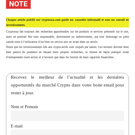
NOTE
Chaque article publié sur cryptosua.com garde un caractère informatif et non un conseil en
investissement.
Cryptosua fait toujours des recherches approfondies sur les produits et services présentés sur le site,
mais ne pourrait être tenu responsable, directement ou indirectement, par tout dommage ou perte
causée suite à l’utilisation d’un bien ou service mis en avant dans un article.
Notez que les investissements liés aux crypto-actifs sont risqués par nature. Les lecteurs doivent donc
faire preuve de prudence en faisant leurs propres recherches, se former de façon pratique avant
d’entreprendre toute action et n’investir que dans les limites de leurs capacités financières.
Recevez le meilleur de l’actualité et les dernières
opportunités du marché Crypto dans votre boite email pour
rester à jour.
Nom et Prenom
E-mail