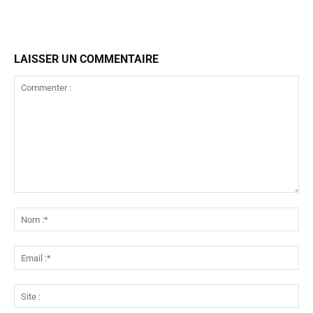
LAISSER UN COMMENTAIRE
Commenter
:
No
:*
Ema
:*
Sit
: