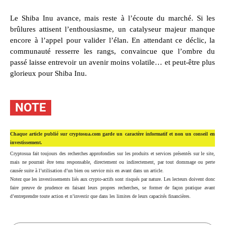
Le Shiba Inu avance, mais reste à l’écoute du marché. Si les
brûlures attisent l’enthousiasme, un catalyseur majeur manque
encore à l’appel pour valider l’élan. En attendant ce déclic, la
communauté resserre les rangs, convaincue que l’ombre du
passé laisse entrevoir un avenir moins volatile… et peut-être plus
glorieux pour Shiba Inu.
NOTE
Chaque article publié sur cryptosua.com garde un caractère informatif et non un conseil en
investissement.
Cryptosua fait toujours des recherches approfondies sur les produits et services présentés sur le site,
mais ne pourrait être tenu responsable, directement ou indirectement, par tout dommage ou perte
causée suite à l’utilisation d’un bien ou service mis en avant dans un article.
Notez que les investissements liés aux crypto-actifs sont risqués par nature. Les lecteurs doivent donc
faire preuve de prudence en faisant leurs propres recherches, se former de façon pratique avant
d’entreprendre toute action et n’investir que dans les limites de leurs capacités financières.