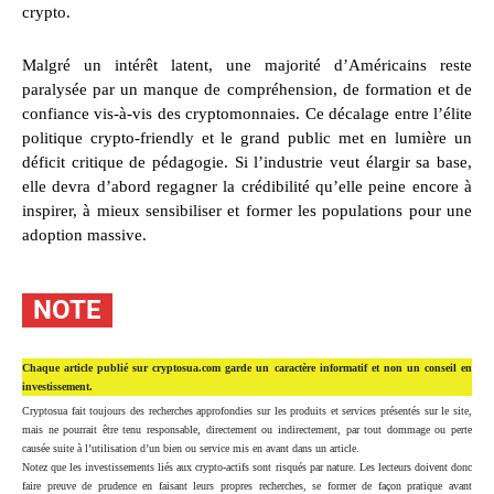
crypto.
Malgré un intérêt latent, une majorité d’Américains reste
paralysée par un manque de compréhension, de formation et de
confiance vis-à-vis des cryptomonnaies. Ce décalage entre l’élite
politique crypto-friendly et le grand public met en lumière un
déficit critique de pédagogie. Si l’industrie veut élargir sa base,
elle devra d’abord regagner la crédibilité qu’elle peine encore à
inspirer, à mieux sensibiliser et former les populations pour une
adoption massive.
NOTE
Chaque article publié sur cryptosua.com garde un caractère informatif et non un conseil en
investissement.
Cryptosua fait toujours des recherches approfondies sur les produits et services présentés sur le site,
mais ne pourrait être tenu responsable, directement ou indirectement, par tout dommage ou perte
causée suite à l’utilisation d’un bien ou service mis en avant dans un article.
Notez que les investissements liés aux crypto-actifs sont risqués par nature. Les lecteurs doivent donc
faire preuve de prudence en faisant leurs propres recherches, se former de façon pratique avant