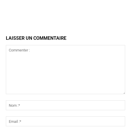
LAISSER UN COMMENTAIRE
Commenter
:
No
:*
Ema
:*