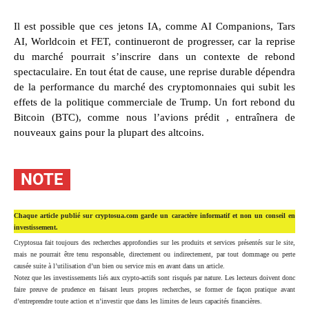
Il est possible que ces jetons IA, comme AI Companions, Tars
AI, Worldcoin et FET, continueront de progresser, car la reprise
du marché pourrait s’inscrire dans un contexte de rebond
spectaculaire. En tout état de cause, une reprise durable dépendra
de la performance du marché des cryptomonnaies qui subit les
effets de la politique commerciale de Trump. Un fort rebond du
Bitcoin (BTC), comme nous l’avions prédit , entraînera de
nouveaux gains pour la plupart des altcoins.
NOTE
Chaque article publié sur cryptosua.com garde un caractère informatif et non un conseil en
investissement.
Cryptosua fait toujours des recherches approfondies sur les produits et services présentés sur le site,
mais ne pourrait être tenu responsable, directement ou indirectement, par tout dommage ou perte
causée suite à l’utilisation d’un bien ou service mis en avant dans un article.
Notez que les investissements liés aux crypto-actifs sont risqués par nature. Les lecteurs doivent donc
faire preuve de prudence en faisant leurs propres recherches, se former de façon pratique avant
d’entreprendre toute action et n’investir que dans les limites de leurs capacités financières.