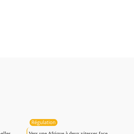
te
Régulation
elles
Vers une Afrique à deux vitesses face