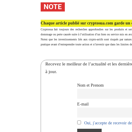
NOTE
Chaque article publié sur cryptosua.com garde un c
Cryptosua fait toujours des recherches approfondies sur les produits et ser
dommage ou perte causée suite à l’utilisation d’un bien ou service mis en ava
Notez que les investissements liés aux crypto-actifs sont risqués par nature
pratique avant d’entreprendre toute action et n’investir que dans les limites de
Recevez le meilleur de l’actualité et les dernie
à jour.
Nom et Prenom
E-mail
Oui, j'accepte de recevoir des