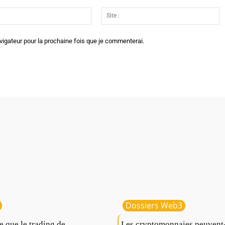
Email
Si
:*
:
vigateur pour la prochaine fois que je commenterai.
Dossiers Web3
e que le trading de
Les cryptomonnaies peuvent-