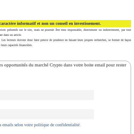
aractère informatif et non un conseil en investissement.
vices présentés sur le site, mais ne pourrait être tenu responsable, directement ou indirectement, par tout
nt dans un article.
. Les lecteurs doivent donc faire preuve de prudence en faisant leurs propres recherches, se former de façon
 leurs capacités financières.
̀res opportunités du marché Crypto dans votre boite email pour rester
 emails selon votre politique de confidentialité.