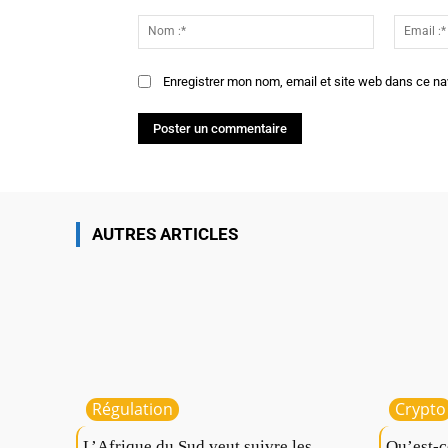
Commenter
:
Nom
:*
Enregistrer mon nom, email et site web dans ce na
AUTRES ARTICLES
Régulation
Crypto
L’Afrique du Sud veut suivre les
Qu’est-c