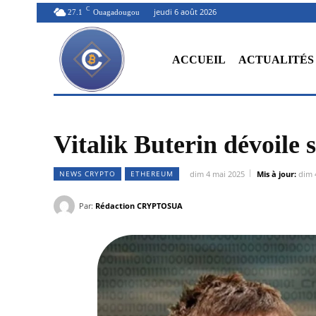
C
jeudi 6 août 2026
27.1
Ouagadougou
ACCUEIL
ACTUALITÉS
Vitalik Buterin dévoile 
NEWS CRYPTO
ETHEREUM
dim 4 mai 2025
Mis à jour:
dim 
Par:
Rédaction CRYPTOSUA