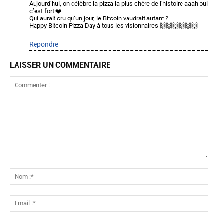
Aujourd’hui, on célèbre la pizza la plus chère de l’histoire aaah oui
c’est fort ❤️
Qui aurait cru qu’un jour, le Bitcoin vaudrait autant ?
Happy Bitcoin Pizza Day à tous les visionnaires 🙌🙌🙌🙌🙌🙌
Répondre
LAISSER UN COMMENTAIRE
Commenter
:
No
:*
Ema
:*