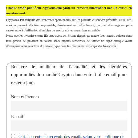
Chaque article publié sur cryptosua.com garde un caractère informatif et non un conseil en
investissement.
Cryptosua fait toujours des recherches approfondies sur les produits et services présentés sur le site,
mais ne pourrait être tenu responsable, directement ou indirectement, par tout dommage ou perte
causée suite à l’utilisation d’un bien ou service mis en avant dans un article.
Notez que les investissements liés aux crypto-actifs sont risqués par nature. Les lecteurs doivent donc
faire preuve de prudence en faisant leurs propres recherches, se former de façon pratique avant
d’entreprendre toute action et n’investir que dans les limites de leurs capacités financières.
Recevez le meilleur de l’actualité et les dernières
opportunités du marché Crypto dans votre boite email pour
rester à jour.
Nom et Prenom
E-mail
Oui, j'accepte de recevoir des emails selon votre politique de