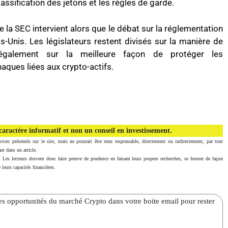
lassification des jetons et les règles de garde.
e la SEC intervient alors que le débat sur la réglementation
s-Unis. Les législateurs restent divisés sur la manière de
nt également sur la meilleure façon de protéger les
ques liées aux crypto-actifs.
aractère informatif et non un conseil en investissement.
vices présentés sur le site, mais ne pourrait être tenu responsable, directement ou indirectement, par tout
nt dans un article.
. Les lecteurs doivent donc faire preuve de prudence en faisant leurs propres recherches, se former de façon
 leurs capacités financières.
̀res opportunités du marché Crypto dans votre boite email pour rester