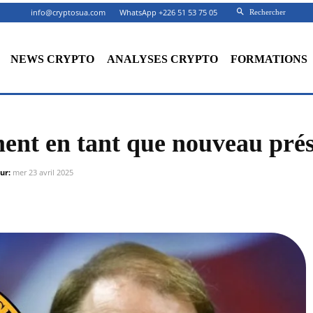
info@cryptosua.com
WhatsApp +226 51 53 75 05
Rechercher
NEWS CRYPTO
ANALYSES CRYPTO
FORMATIONS
ment en tant que nouveau pré
ur:
mer 23 avril 2025
Facebook
X
Partager