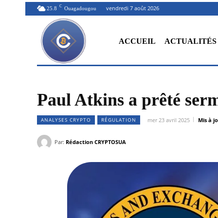
C
vendredi 7 août 2026
25.8
Ouagadougou
ACCUEIL
ACTUALITÉS
Paul Atkins a prêté ser
ANALYSES CRYPTO
RÉGULATION
mer 23 avril 2025
Mis à jo
Par:
Rédaction CRYPTOSUA