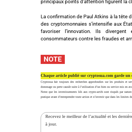
principaux points d’attention figurent la c
La confirmation de Paul Atkins à la tête d
des cryptomonnaies s’intensifie aux État
favoriser l’innovation. Ils diverge
consommateurs contre les fraudes et arna
NOTE
Chaque article publié sur cryptosua.com garde un c
Cryptosua fait toujours des recherches approfondies sur les produits et ser
dommage ou perte causée suite à l’utilisation d’un bien ou service mis en ava
Notez que les investissements liés aux crypto-actifs sont risqués par nature
pratique avant d’entreprendre toute action et n’investir que dans les limites de
Recevez le meilleur de l’actualité et les dernie
à jour.