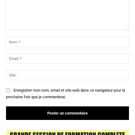
Commenter
:
No
:*
Ema
:*
Sit
:
Enregistrer mon nom, email et site web dans ce navigateur pour la
prochaine fois que je commenterai.