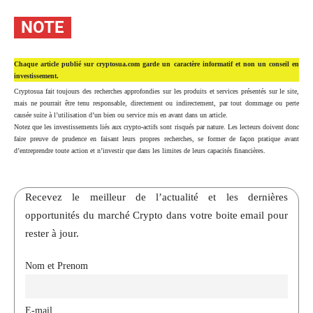
NOTE
Chaque article publié sur cryptosua.com garde un caractère informatif et non un conseil en
investissement.
Cryptosua fait toujours des recherches approfondies sur les produits et services présentés sur le site,
mais ne pourrait être tenu responsable, directement ou indirectement, par tout dommage ou perte
causée suite à l’utilisation d’un bien ou service mis en avant dans un article.
Notez que les investissements liés aux crypto-actifs sont risqués par nature. Les lecteurs doivent donc
faire preuve de prudence en faisant leurs propres recherches, se former de façon pratique avant
d’entreprendre toute action et n’investir que dans les limites de leurs capacités financières.
Recevez le meilleur de l’actualité et les dernières
opportunités du marché Crypto dans votre boite email pour
rester à jour.
Nom et Prenom
E-mail