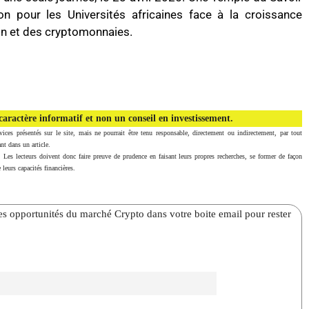
ion pour les Universités africaines face à la croissance
in et des cryptomonnaies.
aractère informatif et non un conseil en investissement.
vices présentés sur le site, mais ne pourrait être tenu responsable, directement ou indirectement, par tout
nt dans un article.
. Les lecteurs doivent donc faire preuve de prudence en faisant leurs propres recherches, se former de façon
 leurs capacités financières.
̀res opportunités du marché Crypto dans votre boite email pour rester