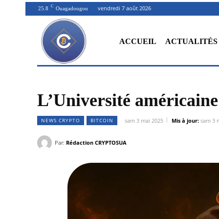
C
vendredi 7 août 2026
25.8
Ouagadougou
ACCUEIL
ACTUALITÉS
L’Université américaine
NEWS CRYPTO
BITCOIN
sam 3 mai 2025
Mis à jour:
sam 3 
Par:
Rédaction CRYPTOSUA