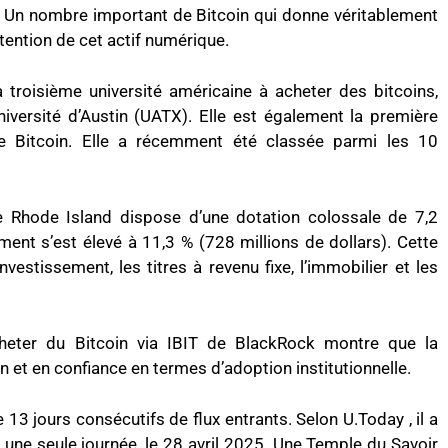
c. Un nombre important de Bitcoin qui donne véritablement
étention de cet actif numérique.
 troisième université américaine à acheter des bitcoins,
Université d’Austin (UATX). Elle est également la première
 le Bitcoin. Elle a récemment été classée parmi les 10
e Rhode Island dispose d’une dotation colossale de 7,2
ment s’est élevé à 11,3 % (728 millions de dollars). Cette
investissement, les titres à revenu fixe, l’immobilier et les
cheter du Bitcoin via IBIT de BlackRock montre que la
 et en confiance en termes d’adoption institutionnelle.
 13 jours consécutifs de flux entrants. Selon U.Today , il a
 une seule journée, le 28 avril 2025. Une Temple du Savoir