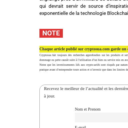
qui devrait servir de source d’inspirat
exponentielle de la technologie Blockcha
NOTE
Chaque article publié sur cryptosua.com garde un c
Cryptosua fait toujours des recherches approfondies sur les produits et ser
dommage ou perte causée suite à l’utilisation d’un bien ou service mis en ava
Notez que les investissements liés aux crypto-actifs sont risqués par nature
pratique avant d’entreprendre toute action et n’investir que dans les limites de
Recevez le meilleur de l’actualité et les dernie
à jour.
Nom et Prenom
E-mail