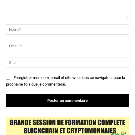
Commenter
:
No
:*
Ema
:*
Sit
:
Enregistrer mon nom, email et site web dans ce navigateur pour la
prochaine fois que je commenterai.