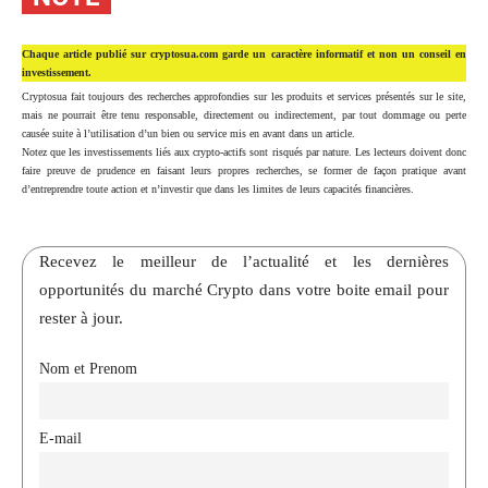
Chaque article publié sur cryptosua.com garde un caractère informatif et non un conseil en
investissement.
Cryptosua fait toujours des recherches approfondies sur les produits et services présentés sur le site,
mais ne pourrait être tenu responsable, directement ou indirectement, par tout dommage ou perte
causée suite à l’utilisation d’un bien ou service mis en avant dans un article.
Notez que les investissements liés aux crypto-actifs sont risqués par nature. Les lecteurs doivent donc
faire preuve de prudence en faisant leurs propres recherches, se former de façon pratique avant
d’entreprendre toute action et n’investir que dans les limites de leurs capacités financières.
Recevez le meilleur de l’actualité et les dernières
opportunités du marché Crypto dans votre boite email pour
rester à jour.
Nom et Prenom
E-mail