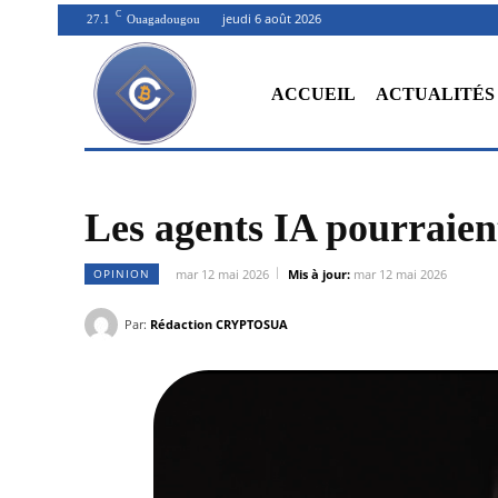
C
jeudi 6 août 2026
27.1
Ouagadougou
ACCUEIL
ACTUALITÉS
Les agents IA pourraien
OPINION
mar 12 mai 2026
Mis à jour:
mar 12 mai 2026
Par:
Rédaction CRYPTOSUA