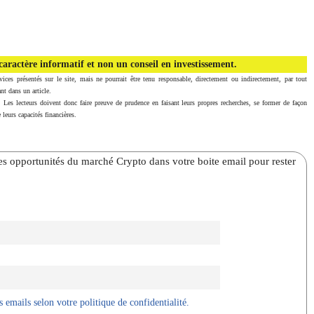
aractère informatif et non un conseil en investissement.
vices présentés sur le site, mais ne pourrait être tenu responsable, directement ou indirectement, par tout
nt dans un article.
. Les lecteurs doivent donc faire preuve de prudence en faisant leurs propres recherches, se former de façon
 leurs capacités financières.
̀res opportunités du marché Crypto dans votre boite email pour rester
 emails selon votre politique de confidentialité.