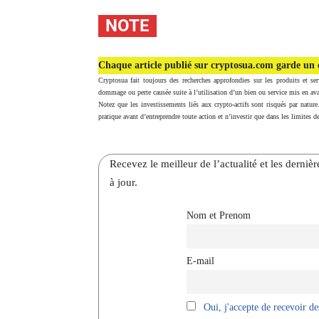
NOTE
Chaque article publié sur cryptosua.com garde un c
Cryptosua fait toujours des recherches approfondies sur les produits et ser
dommage ou perte causée suite à l’utilisation d’un bien ou service mis en ava
Notez que les investissements liés aux crypto-actifs sont risqués par nature
pratique avant d’entreprendre toute action et n’investir que dans les limites de
Recevez le meilleur de l’actualité et les dernie
à jour.
Nom et Prenom
E-mail
Oui, j'accepte de recevoir des