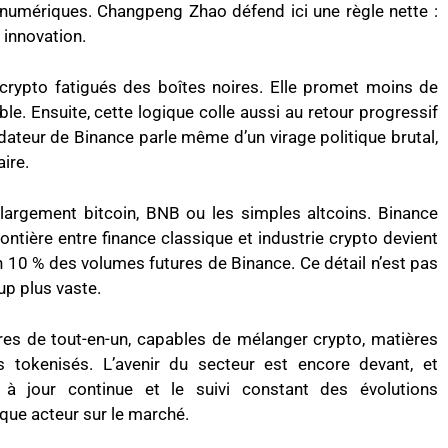
s numériques. Changpeng Zhao défend ici une règle nette :
 innovation.
 crypto fatigués des boîtes noires. Elle promet moins de
le. Ensuite, cette logique colle aussi au retour progressif
dateur de Binance parle même d’un virage politique brutal,
ire.
argement bitcoin, BNB ou les simples altcoins. Binance
 frontière entre finance classique et industrie crypto devient
n 10 % des volumes futures de Binance. Ce détail n’est pas
up plus vaste.
res de tout-en-un, capables de mélanger crypto, matières
s tokenisés. L’avenir du secteur est encore devant, et
e à jour continue et le suivi constant des évolutions
que acteur sur le marché.