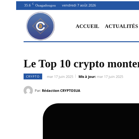
C
vendredi 7 août 2026
35.6
Ouagadougou
ACCUEIL
ACTUALITÉS
Le Top 10 crypto mont
CRYPTO
mar 17 juin 2025
Mis à jour:
mar 17 juin 2025
Par:
Rédaction CRYPTOSUA