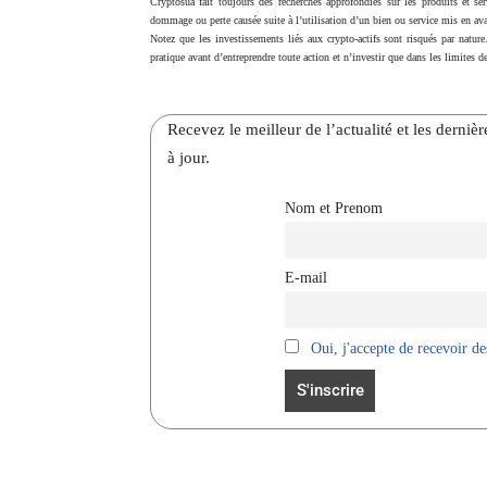
Cryptosua fait toujours des recherches approfondies sur les produits et ser
dommage ou perte causée suite à l’utilisation d’un bien ou service mis en ava
Notez que les investissements liés aux crypto-actifs sont risqués par nature
pratique avant d’entreprendre toute action et n’investir que dans les limites de
Recevez le meilleur de l’actualité et les dernie
à jour.
Nom et Prenom
E-mail
Oui, j'accepte de recevoir des