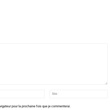
X
WhatsApp
Telegram
Linkedin
Email
Si
:*
:
vigateur pour la prochaine fois que je commenterai.