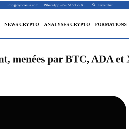
info@cryptosua.com
WhatsApp +226 51 53 75 05
Rechercher
NEWS CRYPTO
ANALYSES CRYPTO
FORMATIONS
ent, menées par BTC, ADA et
Facebook
X
Partager