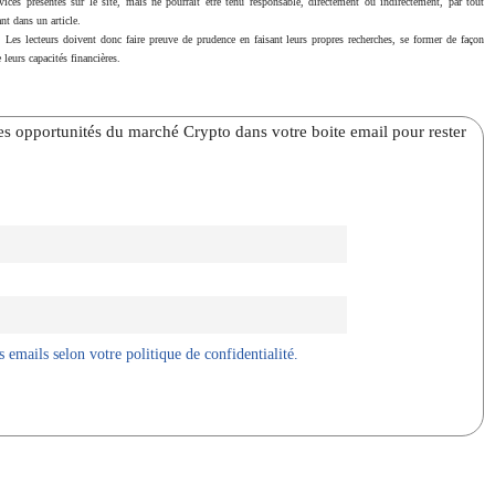
vices présentés sur le site, mais ne pourrait être tenu responsable, directement ou indirectement, par tout
nt dans un article.
. Les lecteurs doivent donc faire preuve de prudence en faisant leurs propres recherches, se former de façon
 leurs capacités financières.
̀res opportunités du marché Crypto dans votre boite email pour rester
 emails selon votre politique de confidentialité.