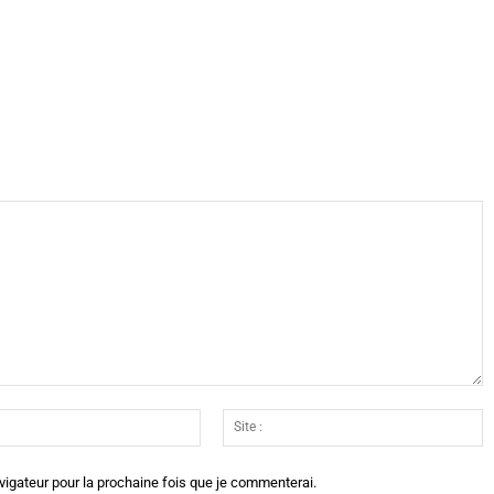
X
WhatsApp
Telegram
Linkedin
Email
Si
:*
:
vigateur pour la prochaine fois que je commenterai.