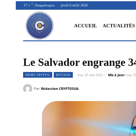
C
jeudi 6 août 2026
27.1
Ouagadougou
ACCUEIL
ACTUALITÉS
Le Salvador engrange 34
NEWS CRYPTO
BITCOIN
mar 20 mai 2025
Mis à jour:
mar 2
Par:
Rédaction CRYPTOSUA