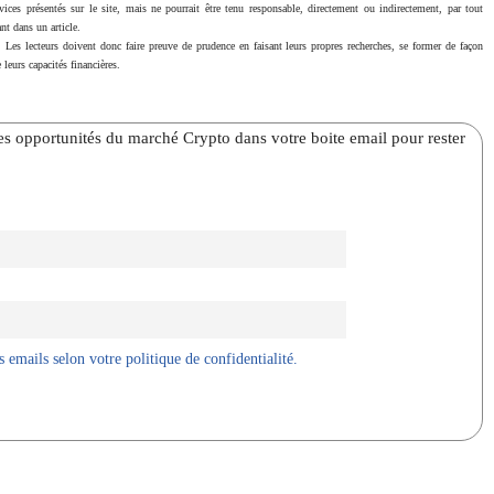
vices présentés sur le site, mais ne pourrait être tenu responsable, directement ou indirectement, par tout
nt dans un article.
. Les lecteurs doivent donc faire preuve de prudence en faisant leurs propres recherches, se former de façon
 leurs capacités financières.
̀res opportunités du marché Crypto dans votre boite email pour rester
 emails selon votre politique de confidentialité.