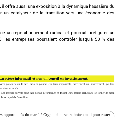
té, il offre aussi une exposition à la dynamique haussière du
ir un catalyseur de la transition vers une économie des
e un repositionnement radical et pourrait préfigurer un
, les entreprises pourraient contrôler jusqu’à 50 % des
aractère informatif et non un conseil en investissement.
vices présentés sur le site, mais ne pourrait être tenu responsable, directement ou indirectement, par tout
nt dans un article.
. Les lecteurs doivent donc faire preuve de prudence en faisant leurs propres recherches, se former de façon
 leurs capacités financières.
̀res opportunités du marché Crypto dans votre boite email pour rester