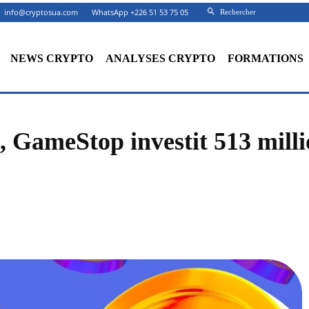
info@cryptosua.com
WhatsApp +226 51 53 75 05
Rechercher
NEWS CRYPTO
ANALYSES CRYPTO
FORMATIONS
, GameStop investit 513 milli
Facebook
X
Partager