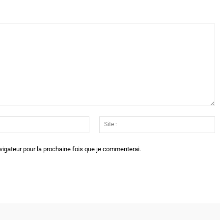
Email
Si
:*
:
vigateur pour la prochaine fois que je commenterai.