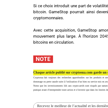
Si ce choix introduit une part de volatili
bitcoin. GameStop pourrait ainsi deven
cryptomonnaies.
Avec cette acquisition, GameStop amorc
mouvement plus large. À l’horizon 2045
bitcoins en circulation.
NOTE
Chaque article publié sur cryptosua.com garde un c
Cryptosua fait toujours des recherches approfondies sur les produits et ser
dommage ou perte causée suite à l’utilisation d’un bien ou service mis en ava
Notez que les investissements liés aux crypto-actifs sont risqués par nature
pratique avant d’entreprendre toute action et n’investir que dans les limites de
Recevez le meilleur de l’actualité et les dernie