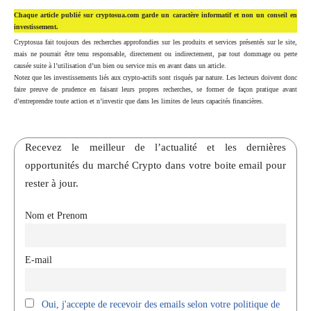
Chaque article publié sur cryptosua.com garde un caractère informatif et non un conseil en
investissement.
Cryptosua fait toujours des recherches approfondies sur les produits et services présentés sur le site,
mais ne pourrait être tenu responsable, directement ou indirectement, par tout dommage ou perte
causée suite à l’utilisation d’un bien ou service mis en avant dans un article.
Notez que les investissements liés aux crypto-actifs sont risqués par nature. Les lecteurs doivent donc
faire preuve de prudence en faisant leurs propres recherches, se former de façon pratique avant
d’entreprendre toute action et n’investir que dans les limites de leurs capacités financières.
Recevez le meilleur de l’actualité et les dernières
opportunités du marché Crypto dans votre boite email pour
rester à jour.
Nom et Prenom
E-mail
Oui, j'accepte de recevoir des emails selon votre politique de