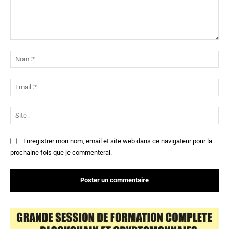
Commenter
:
No
:*
Ema
:*
Sit
:
Enregistrer mon nom, email et site web dans ce navigateur pour la
prochaine fois que je commenterai.