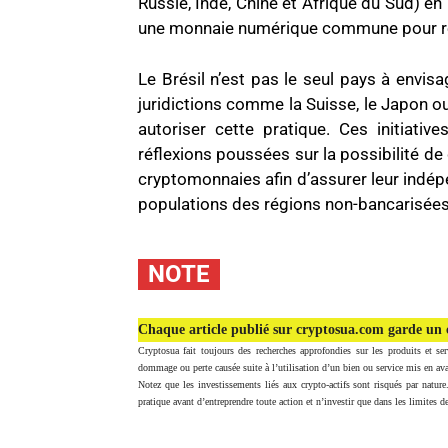
Russie, Inde, Chine et Afrique du Sud) en 
une monnaie numérique commune pour réd
Le Brésil n’est pas le seul pays à envis
juridictions comme la Suisse, le Japon o
autoriser cette pratique. Ces initiativ
réflexions poussées sur la possibilité de
cryptomonnaies afin d’assurer leur indép
populations des régions non-bancarisées
NOTE
Chaque article publié sur cryptosua.com garde un c
Cryptosua fait toujours des recherches approfondies sur les produits et ser
dommage ou perte causée suite à l’utilisation d’un bien ou service mis en ava
Notez que les investissements liés aux crypto-actifs sont risqués par nature
pratique avant d’entreprendre toute action et n’investir que dans les limites de