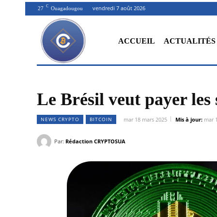
C
vendredi 7 août 2026
27
Ouagadougou
ACCUEIL
ACTUALITÉS
Le Brésil veut payer les 
NEWS CRYPTO
BITCOIN
mar 18 mars 2025
Mis à jour:
mar 
Par:
Rédaction CRYPTOSUA