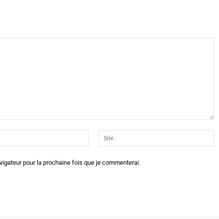
Email
Si
:*
:
vigateur pour la prochaine fois que je commenterai.