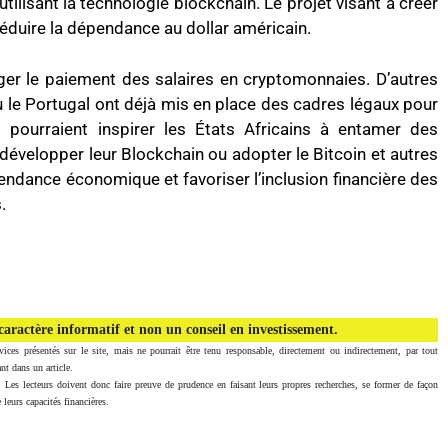
utilisant la technologie blockchain. Le projet visant à créer
uire la dépendance au dollar américain.
ager le paiement des salaires en cryptomonnaies. D’autres
u le Portugal ont déjà mis en place des cadres légaux pour
es pourraient inspirer les États Africains à entamer des
 développer leur Blockchain ou adopter le Bitcoin et autres
endance économique et favoriser l’inclusion financière des
.
aractère informatif et non un conseil en investissement.
vices présentés sur le site, mais ne pourrait être tenu responsable, directement ou indirectement, par tout
nt dans un article.
. Les lecteurs doivent donc faire preuve de prudence en faisant leurs propres recherches, se former de façon
 leurs capacités financières.