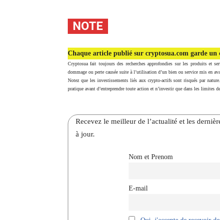
NOTE
Chaque article publié sur cryptosua.com garde un c
Cryptosua fait toujours des recherches approfondies sur les produits et ser
dommage ou perte causée suite à l’utilisation d’un bien ou service mis en ava
Notez que les investissements liés aux crypto-actifs sont risqués par nature
pratique avant d’entreprendre toute action et n’investir que dans les limites de
Recevez le meilleur de l’actualité et les dernie
à jour.
Nom et Prenom
E-mail