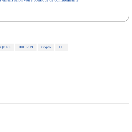
 emails selon votre politique de confidentialité.
N (BTC)
BULLRUN
Crypto
ETF
X
WhatsApp
Telegram
Linkedin