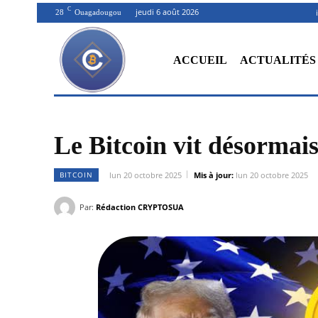
C
jeudi 6 août 2026
28
Ouagadougou
ACCUEIL
ACTUALITÉS
Le Bitcoin vit désormai
BITCOIN
lun 20 octobre 2025
Mis à jour:
lun 20 octobre 2025
Par:
Rédaction CRYPTOSUA