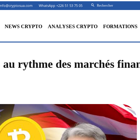
info@cryptosua.com
WhatsApp +226 51 53 75 05
Rechercher
NEWS CRYPTO
ANALYSES CRYPTO
FORMATIONS
s au rythme des marchés fina
Facebook
X
Partager