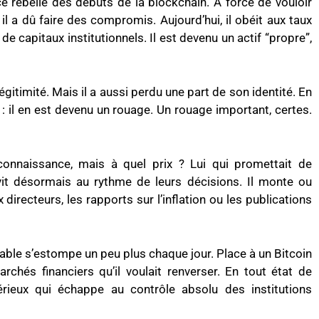
ce rebelle des débuts de la blockchain. À force de vouloir
 il a dû faire des compromis. Aujourd’hui, il obéit aux taux
x de capitaux institutionnels. Il est devenu un actif “propre”,
égitimité. Mais il a aussi perdu une part de son identité. En
 : il en est devenu un rouage. Un rouage important, certes.
connaissance, mais à quel prix ? Lui qui promettait de
vit désormais au rythme de leurs décisions. Il monte ou
directeurs, les rapports sur l’inflation ou les publications
rôlable s’estompe un peu plus chaque jour. Place à un Bitcoin
chés financiers qu’il voulait renverser. En tout état de
érieux qui échappe au contrôle absolu des institutions