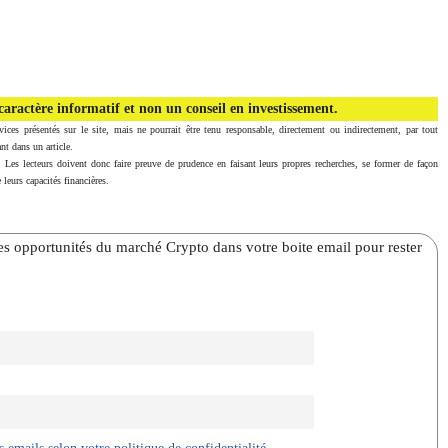
aractère informatif et non un conseil en investissement.
vices présentés sur le site, mais ne pourrait être tenu responsable, directement ou indirectement, par tout
nt dans un article.
. Les lecteurs doivent donc faire preuve de prudence en faisant leurs propres recherches, se former de façon
 leurs capacités financières.
̀res opportunités du marché Crypto dans votre boite email pour rester