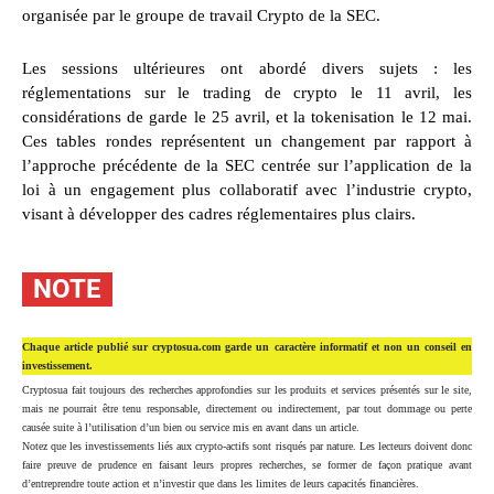
organisée par le groupe de travail Crypto de la SEC.
Les sessions ultérieures ont abordé divers sujets : les
réglementations sur le trading de crypto le 11 avril, les
considérations de garde le 25 avril, et la tokenisation le 12 mai.
Ces tables rondes représentent un changement par rapport à
l’approche précédente de la SEC centrée sur l’application de la
loi à un engagement plus collaboratif avec l’industrie crypto,
visant à développer des cadres réglementaires plus clairs.
NOTE
Chaque article publié sur cryptosua.com garde un caractère informatif et non un conseil en
investissement.
Cryptosua fait toujours des recherches approfondies sur les produits et services présentés sur le site,
mais ne pourrait être tenu responsable, directement ou indirectement, par tout dommage ou perte
causée suite à l’utilisation d’un bien ou service mis en avant dans un article.
Notez que les investissements liés aux crypto-actifs sont risqués par nature. Les lecteurs doivent donc
faire preuve de prudence en faisant leurs propres recherches, se former de façon pratique avant
d’entreprendre toute action et n’investir que dans les limites de leurs capacités financières.