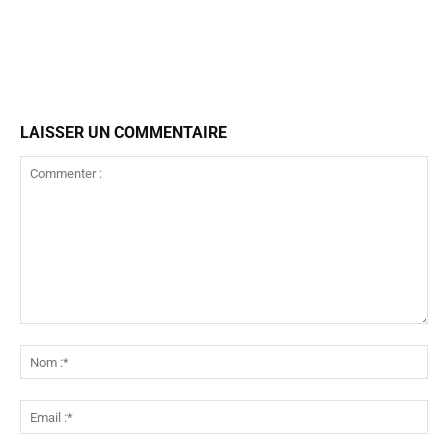
LAISSER UN COMMENTAIRE
Commenter
:
No
:*
Ema
:*