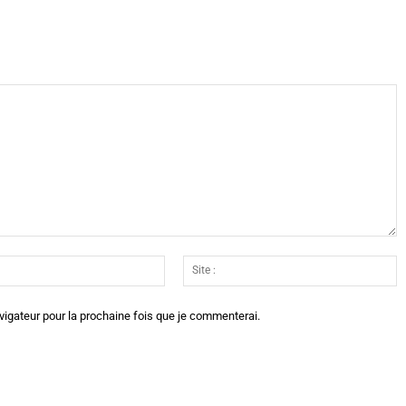
Email
Si
:*
:
vigateur pour la prochaine fois que je commenterai.