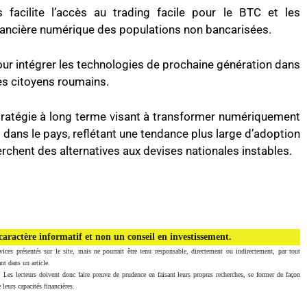
s facilite l’accès au trading facile pour le BTC et les
inancière numérique des populations non bancarisées.
pour intégrer les technologies de prochaine génération dans
des citoyens roumains.
e stratégie à long terme visant à transformer numériquement
s dans le pays, reflétant une tendance plus large d’adoption
erchent des alternatives aux devises nationales instables.
aractère informatif et non un conseil en investissement.
vices présentés sur le site, mais ne pourrait être tenu responsable, directement ou indirectement, par tout
nt dans un article.
. Les lecteurs doivent donc faire preuve de prudence en faisant leurs propres recherches, se former de façon
 leurs capacités financières.