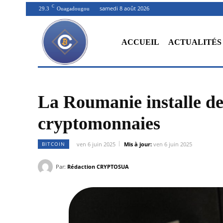
C
samedi 8 août 2026
29.3
Ouagadougou
ACCUEIL
ACTUALITÉS
La Roumanie installe de
cryptomonnaies
BITCOIN
ven 6 juin 2025
Mis à jour:
ven 6 juin 2025
Par:
Rédaction CRYPTOSUA