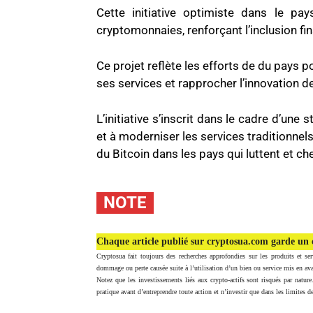
Cette initiative optimiste dans le pay
cryptomonnaies, renforçant l’inclusion f
Ce projet reflète les efforts de du pays 
ses services et rapprocher l’innovation 
L’initiative s’inscrit dans le cadre d’un
et à moderniser les services traditionnel
du Bitcoin dans les pays qui luttent et ch
NOTE
Chaque article publié sur cryptosua.com garde un c
Cryptosua fait toujours des recherches approfondies sur les produits et ser
dommage ou perte causée suite à l’utilisation d’un bien ou service mis en ava
Notez que les investissements liés aux crypto-actifs sont risqués par nature
pratique avant d’entreprendre toute action et n’investir que dans les limites de