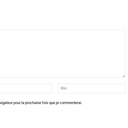
Email
Si
:*
:
vigateur pour la prochaine fois que je commenterai.