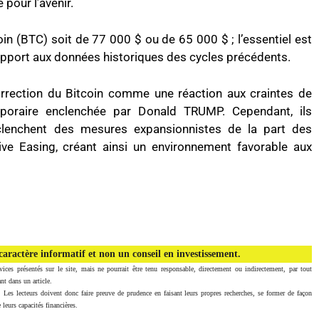
pour l’avenir.
in (BTC) soit de 77 000 $ ou de 65 000 $ ; l’essentiel est
apport aux données historiques des cycles précédents.
orrection du Bitcoin comme une réaction aux craintes de
emporaire enclenchée par Donald TRUMP. Cependant, ils
clenchent des mesures expansionnistes de la part des
ve Easing, créant ainsi un environnement favorable aux
aractère informatif et non un conseil en investissement.
vices présentés sur le site, mais ne pourrait être tenu responsable, directement ou indirectement, par tout
nt dans un article.
. Les lecteurs doivent donc faire preuve de prudence en faisant leurs propres recherches, se former de façon
 leurs capacités financières.