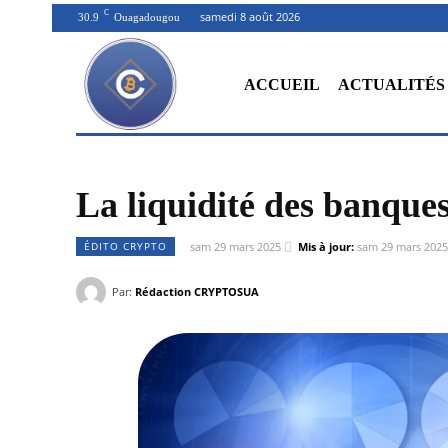
C
samedi 8 août 2026
30.9
Ouagadougou
ACCUEIL
ACTUALITÉS
La liquidité des banques
ÉDITO CRYPTO
sam 29 mars 2025
Mis à jour:
sam 29 mars 2025
Par:
Rédaction CRYPTOSUA