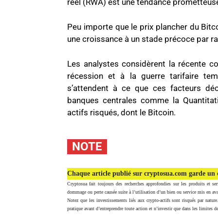
réel (RWA) est une tendance prometteuse 
Peu importe que le prix plancher du Bitco
une croissance à un stade précoce par r
Les analystes considèrent la récente c
récession et à la guerre tarifaire t
s’attendent à ce que ces facteurs dé
banques centrales comme la Quantitati
actifs risqués, dont le Bitcoin.
NOTE
Chaque article publié sur cryptosua.com garde un c
Cryptosua fait toujours des recherches approfondies sur les produits et ser
dommage ou perte causée suite à l’utilisation d’un bien ou service mis en ava
Notez que les investissements liés aux crypto-actifs sont risqués par nature
pratique avant d’entreprendre toute action et n’investir que dans les limites de