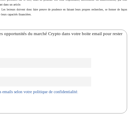
nt dans un article.
. Les lecteurs doivent donc faire preuve de prudence en faisant leurs propres recherches, se former de façon
 leurs capacités financières.
̀res opportunités du marché Crypto dans votre boite email pour rester
 emails selon votre politique de confidentialité.