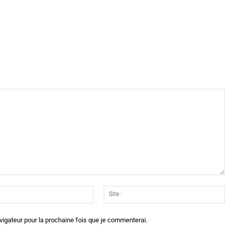
X
WhatsApp
Telegram
Linkedin
Email
Si
:*
:
vigateur pour la prochaine fois que je commenterai.