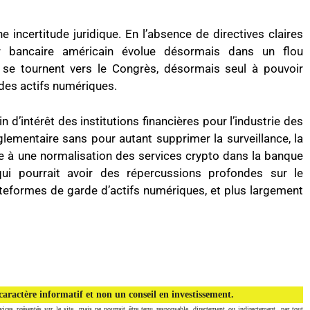
incertitude juridique. En l’absence de directives claires
ur bancaire américain évolue désormais dans un flou
s se tournent vers le Congrès, désormais seul à pouvoir
 des actifs numériques.
n d’intérêt des institutions financières pour l’industrie des
lementaire sans pour autant supprimer la surveillance, la
ie à une normalisation des services crypto dans la banque
 qui pourrait avoir des répercussions profondes sur le
teformes de garde d’actifs numériques, et plus largement
aractère informatif et non un conseil en investissement.
vices présentés sur le site, mais ne pourrait être tenu responsable, directement ou indirectement, par tout