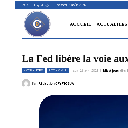
C
samedi 8 août 2026
28.3
Ouagadougou
ACCUEIL
ACTUALITÉS
La Fed libère la voie au
ACTUALITÉS
ECONOMIE
sam 26 avril 2025
Mis à jour:
dim 1
Par:
Rédaction CRYPTOSUA