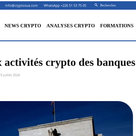
info@cryptosua.com
WhatsApp +226 51 53 75 05
Rechercher
NEWS CRYPTO
ANALYSES CRYPTO
FORMATIONS
x activités crypto des banques
9 juillet 2026
Facebook
X
Partager