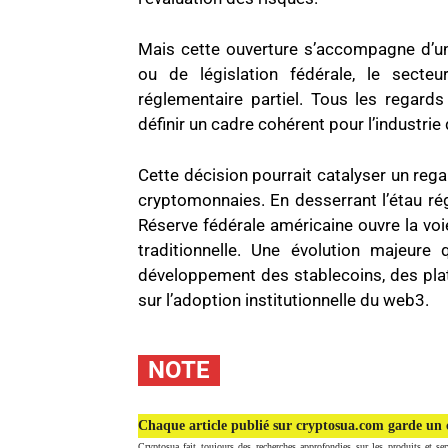
Mais cette ouverture s’accompagne d’une 
ou de législation fédérale, le secte
réglementaire partiel. Tous les regard
définir un cadre cohérent pour l’industrie
Cette décision pourrait catalyser un regai
cryptomonnaies. En desserrant l’étau rég
Réserve fédérale américaine ouvre la vo
traditionnelle. Une évolution majeure
développement des stablecoins, des pla
sur l’adoption institutionnelle du web3.
NOTE
Chaque article publié sur cryptosua.com garde un c
Cryptosua fait toujours des recherches approfondies sur les produits et ser